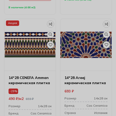
В наличии (4.66 м2)
Акция
14*28 CENEFA Amman
14*28 Areej
керамическая плитка
керамическая плитка
693
₽
-29%
490
₽
м2
Размер
14х28 см
693
₽
Бренд
Cas Ceramica
Размер
14х28 см
Cтрана
Испания
Бренд
Cas Ceramica