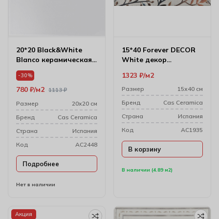
20*20 Black&White
15*40 Forever DECOR
Blanco керамическая
White декор
плитка
настенный
1323
₽
м2
-30%
780
₽
м2
Размер
15х40 см
1113
₽
Бренд
Cas Ceramica
Размер
20х20 см
Cтрана
Испания
Бренд
Cas Ceramica
Код
AC1935
Cтрана
Испания
Код
AC2448
В корзину
Подробнее
В наличии (4.89 м2)
Нет в наличии
Акция