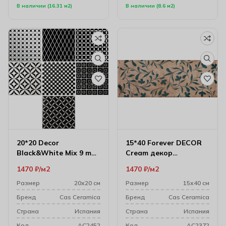
В наличии (16.31 м2)
В наличии (8.6 м2)
20*20 Decor
15*40 Forever DECOR
Black&White Mix 9 mm
Cream декор
декоративная
настенный
1470
₽
м2
1470
₽
м2
керамическая плитка
Размер
20х20 см
Размер
15х40 см
Бренд
Cas Ceramica
Бренд
Cas Ceramica
Cтрана
Испания
Cтрана
Испания
Код
AC2452
Код
AC2372