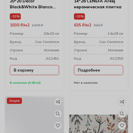
20*20 Decor
14*28 CENEFA Areej
Black&White Blanco
керамическая плитка
(Mикс из белых
-30%
-30%
декоров)
1030
₽
м2
635
₽
м2
1470
₽
903
₽
Размер
20х20 см
Размер
14х28 см
Бренд
Cas Ceramica
Бренд
Cas Ceramica
Cтрана
Испания
Cтрана
Испания
Код
AC2451
Код
AC2350
В корзину
Подробнее
В наличии (0.08 м2)
Нет в наличии
Акция