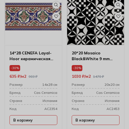
14*28 CENEFA Layal-
20*20 Mosaico
Hoor керамическая
Black&White 9 mm
плитка
декоративная
-30%
-30%
керамическая плитка
635
₽
м2
1030
₽
м2
903
₽
1470
₽
Размер
14х28 см
Размер
20х20 см
Бренд
Cas Ceramica
Бренд
Cas Ceramica
Cтрана
Испания
Cтрана
Испания
Код
AC2354
Код
AC2453
В корзину
В корзину