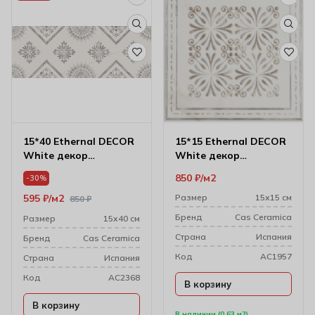
15*40 Ethernal DECOR
15*15 Ethernal DECOR
White декор
White декор
настенный
настенный
850
₽
м2
-30%
595
₽
м2
Размер
15х15 см
850
₽
Бренд
Cas Ceramica
Размер
15х40 см
Cтрана
Испания
Бренд
Cas Ceramica
Код
AC1957
Cтрана
Испания
Код
AC2368
В корзину
В корзину
В наличии (0.63 м2)