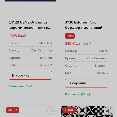
14*28 CENEFA Camas
3*30 Eslabon Oro
керамическая плитка
бордюр настенный
(alcudia)
1323
₽
м2
-29%
Размер
14х28 см
245
₽
шт
343
₽
Бренд
Cas Ceramica
Размер
3х30 см
Cтрана
Испания
Бренд
Cas Ceramica
Код
AC2352
Cтрана
Испания
Код
AC2637
В корзину
В корзину
В наличии (21 м2)
В наличии (20 шт)
Акция
Акция