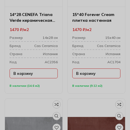
14*28 CENEFA Triana
15*40 Forever Cream
Verde керамическая
плитка настенная
плитка
1470
₽
м2
1470
₽
м2
Размер
14х28 см
Размер
15х40 см
Бренд
Cas Ceramica
Бренд
Cas Ceramica
Cтрана
Испания
Cтрана
Испания
Код
AC2356
Код
AC1704
В корзину
В корзину
В наличии (14.6 м2)
В наличии (9.12 м2)