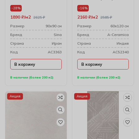
-28%
-16%
1890
₽
м2
2160
₽
м2
2625
₽
2585
₽
Размер
90х90 см
Размер
60х120 см
Бренд
Sina
Бренд
A-Ceramica
Cтрана
Иран
Cтрана
Индия
Код
AC3363
Код
AC52340
В корзину
В корзину
В наличии (более 200 м2)
В наличии (более 200 м2)
Акция
Акция