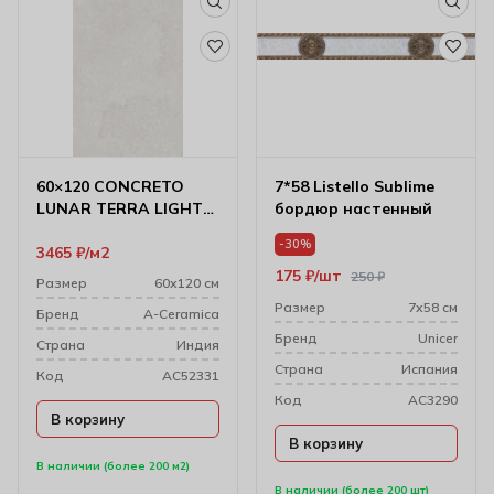
60×120 CONCRETO
7*58 Listello Sublime
LUNAR TERRA LIGHT
бордюр настенный
CARVING
-30%
3465
₽
м2
175
₽
шт
250
₽
Размер
60х120 см
Размер
7х58 см
Бренд
A-Ceramica
Бренд
Unicer
Cтрана
Индия
Cтрана
Испания
Код
AC52331
Код
AC3290
В корзину
В корзину
В наличии (более 200 м2)
В наличии (более 200 шт)