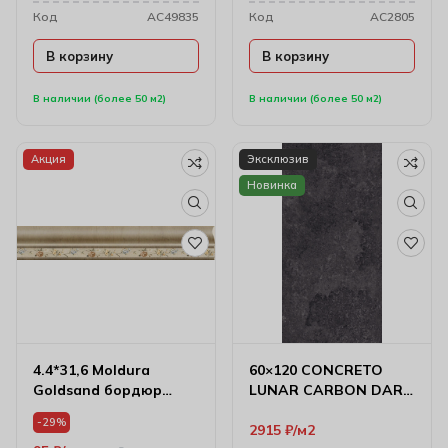
Код
AC49835
Код
AC2805
В корзину
В корзину
В наличии (более 50 м2)
В наличии (более 50 м2)
Акция
Эксклюзив
Новинка
4.4*31,6 Moldura
60×120 CONCRETO
Goldsand бордюр
LUNAR CARBON DARK
настенный
MATT
-29%
2915
₽
м2