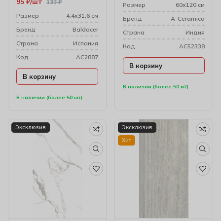
95
₽
шт
133
₽
Размер
60х120 см
Размер
4.4х31,6 см
Бренд
A-Ceramica
Бренд
Baldocer
Cтрана
Индия
Cтрана
Испания
Код
AC52338
Код
AC2887
В корзину
В корзину
В наличии (более 50 м2)
В наличии (более 50 шт)
Эксклюзив
Эксклюзив
Хит