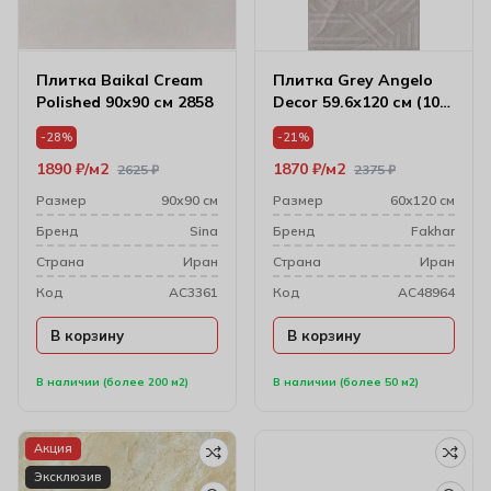
Плитка Baikal Cream
Плитка Grey Angelo
Polished 90х90 см 2858
Decor 59.6х120 см (10
мм) 61w1206a
-28%
-21%
1890
₽
м2
1870
₽
м2
2625
₽
2375
₽
Размер
90х90 см
Размер
60х120 см
Бренд
Sina
Бренд
Fakhar
Cтрана
Иран
Cтрана
Иран
Код
AC3361
Код
AC48964
В корзину
В корзину
В наличии (более 200 м2)
В наличии (более 50 м2)
Акция
Эксклюзив