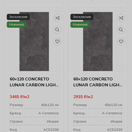
Эксклюзив
Эксклюзив
Новинка
Новинка
60×120 CONCRETO
60×120 CONCRETO
LUNAR CARBON LIGHT
LUNAR CARBON LIGHT
CARVING
MATT
3465
₽
м2
2915
₽
м2
Размер
60х120 см
Размер
60х120 см
Бренд
A-Ceramica
Бренд
A-Ceramica
Cтрана
Индия
Cтрана
Индия
Код
AC52336
Код
AC52339