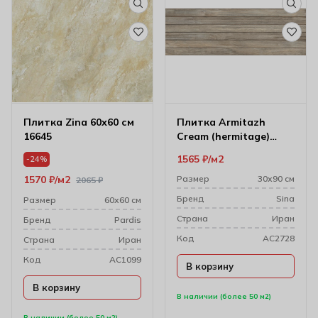
Плитка Zina 60х60 см
Плитка Armitazh
16645
Cream (hermitage)
30х90 см 1447
1565
₽
м2
-24%
1570
₽
м2
Размер
30х90 см
2065
₽
Бренд
Sina
Размер
60х60 см
Cтрана
Иран
Бренд
Pardis
Код
AC2728
Cтрана
Иран
Код
AC1099
В корзину
В корзину
В наличии (более 50 м2)
В наличии (более 50 м2)