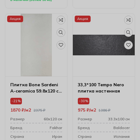
Акция
Акция
Плитка Bone Sardeni
33,3*100 Tempo Nero
A-ceramica 59.8х120 см
плитка настенная
(10 мм) 61w1251a
-21%
-30%
1870
₽
м2
975
₽
м2
2375
₽
1386
₽
Размер
60х120 см
Размер
33.3х100 см
Бренд
Fakhar
Бренд
Baldocer
Cтрана
Иран
Cтрана
Испания