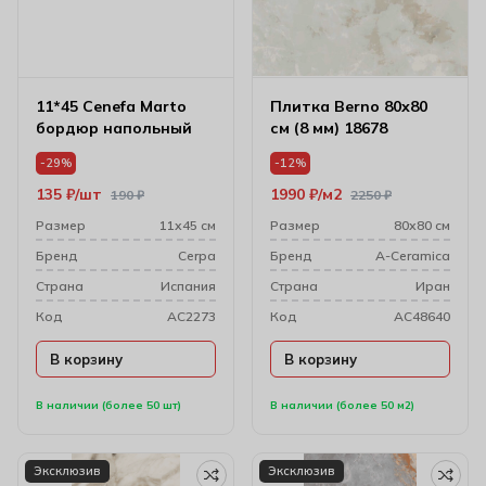
11*45 Cenefa Marto
Плитка Berno 80х80
бордюр напольный
см (8 мм) 18678
-29%
-12%
135
₽
шт
1990
₽
м2
190
₽
2250
₽
Размер
11х45 см
Размер
80х80 см
Бренд
Cerpa
Бренд
A-Ceramica
Cтрана
Испания
Cтрана
Иран
Код
AC2273
Код
AC48640
В корзину
В корзину
В наличии (более 50 шт)
В наличии (более 50 м2)
Эксклюзив
Эксклюзив