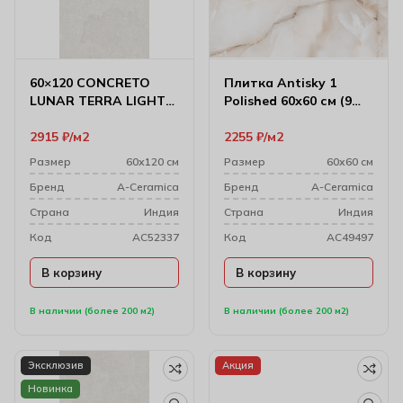
60×120 CONCRETO
Плитка Antisky 1
LUNAR TERRA LIGHT
Polished 60х60 см (9
MATT
мм)
2915
₽
м2
2255
₽
м2
Размер
60х120 см
Размер
60х60 см
Бренд
A-Ceramica
Бренд
A-Ceramica
Cтрана
Индия
Cтрана
Индия
Код
AC52337
Код
AC49497
В корзину
В корзину
В наличии (более 200 м2)
В наличии (более 200 м2)
Эксклюзив
Акция
Новинка