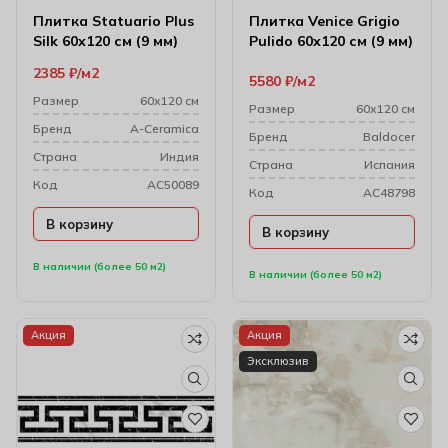
Плитка Statuario Plus
Плитка Venice Grigio
Silk 60х120 см (9 мм)
Pulido 60х120 см (9 мм)
2385
₽
м2
5580
₽
м2
Размер
60х120 см
Размер
60х120 см
Бренд
A-Ceramica
Бренд
Baldocer
Cтрана
Индия
Cтрана
Испания
Код
AC50089
Код
AC48798
В корзину
В корзину
В наличии (более 50 м2)
В наличии (более 50 м2)
Акция
Акция
Эксклюзив