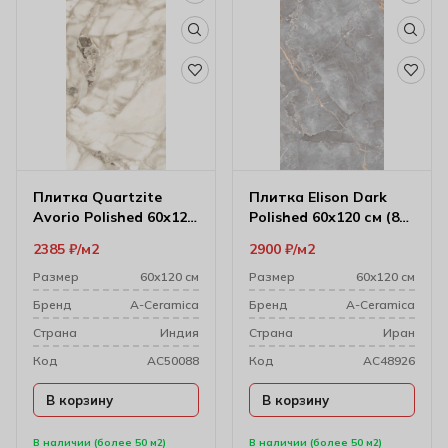
Плитка Quartzite
Плитка Elison Dark
Avorio Polished 60х120
Polished 60х120 см (8
см (9 мм)
мм) 176712
2385
₽
м2
2900
₽
м2
Размер
60х120 см
Размер
60х120 см
Бренд
A-Ceramica
Бренд
A-Ceramica
Cтрана
Индия
Cтрана
Иран
Код
AC50088
Код
AC48926
В корзину
В корзину
В наличии (более 50 м2)
В наличии (более 50 м2)