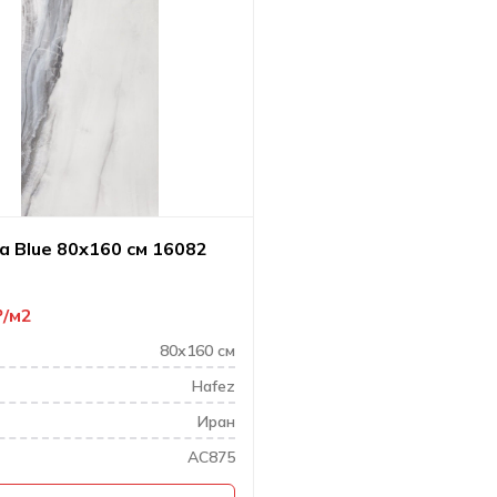
а Blue 80х160 см 16082
₽
м2
80х160 см
Hafez
Иран
AC875