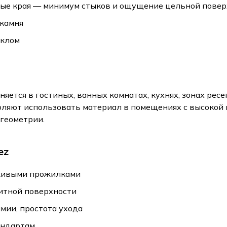
ые края — минимум стыков и ощущение цельной повер
 камня
еклом
няется в гостиных, ванных комнатах, кухнях, зонах рес
оляют использовать материал в помещениях с высокой
геометрии.
ez
живыми прожилками
итной поверхности
имии, простота ухода
андартам