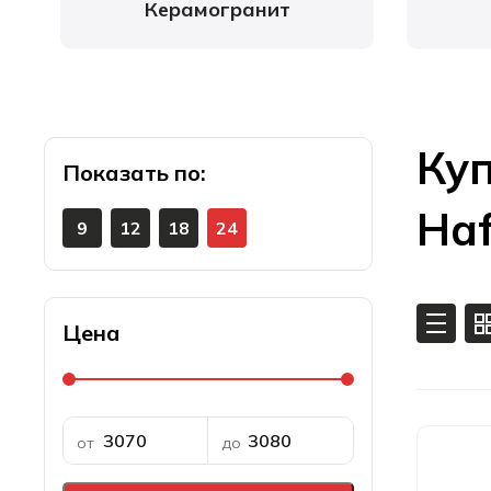
Керамогранит
Куп
Показать
Ha
9
12
18
24
Цена
от
до