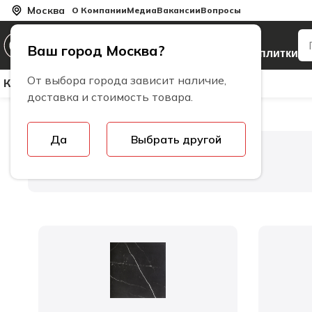
Москва
О Компании
Медиа
Вакансии
Вопросы
Производитель
Ваш город Москва?
керамогранита и плитки
От выбора города зависит наличие,
Керамическая Плитка
Керамогранит
Бренды
доставка и стоимость товара.
Да
Выбрать другой
Главная
Коллекции плитки
16082