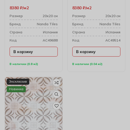
см (10 мм)
мм)
8380
₽
м2
8380
₽
м2
Размер
20х20 см
Размер
20х20 см
Бренд
Nanda Tiles
Бренд
Nanda Tiles
Cтрана
Испания
Cтрана
Испания
Код
AC49688
Код
AC49514
В корзину
В корзину
В наличии (0.8 м2)
В наличии (0.04 м2)
Эксклюзив
Новинка