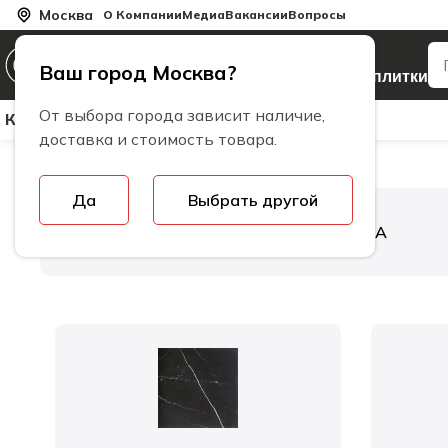
Москва
О Компании
Медиа
Вакансии
Вопросы
Производитель
Ваш город Москва?
керамогранита и плитки
От выбора города зависит наличие,
Керамическая Плитка
Керамогранит
Бренды
доставка и стоимость товара.
Да
Выбрать другой
Главная
Коллекции плитки
BALTRA