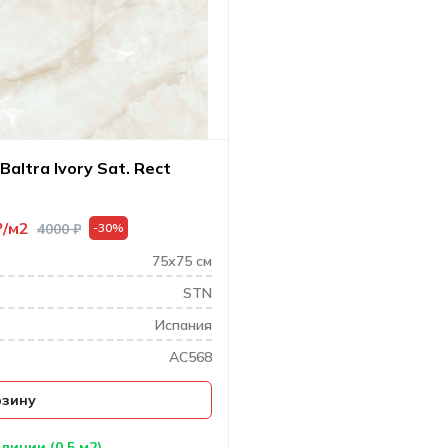
Baltra Ivory Sat. Rect
₽
м2
4000
₽
-30%
75х75 см
STN
Испания
AC568
рзину
личии (0.5 м2)