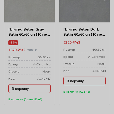
Плитка Beton Gray
Плитка Beton Dark
Satin 60х60 см (10 мм)
Satin 60х60 см (10 мм)
Ac64821
Ac64819
2320
₽
м2
-19%
1670
₽
м2
Размер
60х60 см
2065
₽
Бренд
A-Ceramica
Размер
60х60 см
Cтрана
Иран
Бренд
A-Ceramica
Код
AC49748
Cтрана
Иран
Код
AC49747
В корзину
В корзину
В наличии (4.32 м2)
В наличии (более 50 м2)