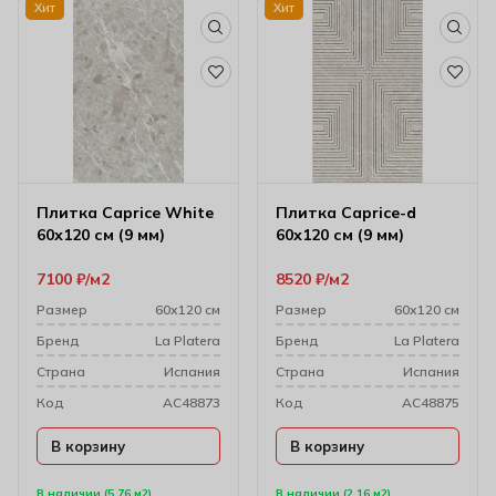
Хит
Хит
Плитка Caprice White
Плитка Caprice-d
60х120 см (9 мм)
60х120 см (9 мм)
7100
₽
м2
8520
₽
м2
Размер
60х120 см
Размер
60х120 см
Бренд
La Platera
Бренд
La Platera
Cтрана
Испания
Cтрана
Испания
Код
AC48873
Код
AC48875
В корзину
В корзину
В наличии (5.76 м2)
В наличии (2.16 м2)