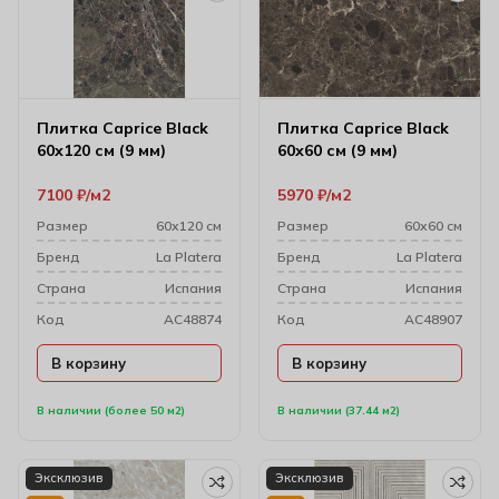
Плитка Caprice Black
Плитка Caprice Black
60х120 см (9 мм)
60х60 см (9 мм)
7100
₽
м2
5970
₽
м2
Размер
60х120 см
Размер
60х60 см
Бренд
La Platera
Бренд
La Platera
Cтрана
Испания
Cтрана
Испания
Код
AC48874
Код
AC48907
В корзину
В корзину
В наличии (более 50 м2)
В наличии (37.44 м2)
Эксклюзив
Эксклюзив