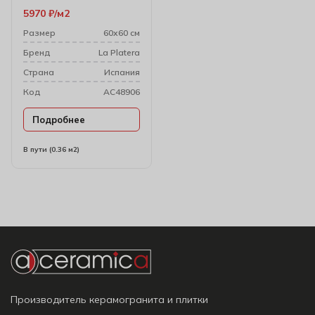
5970
₽
м2
Размер
60х60 см
Бренд
La Platera
Cтрана
Испания
Код
AC48906
Подробнее
В пути (0.36 м2)
Производитель керамогранита и плитки