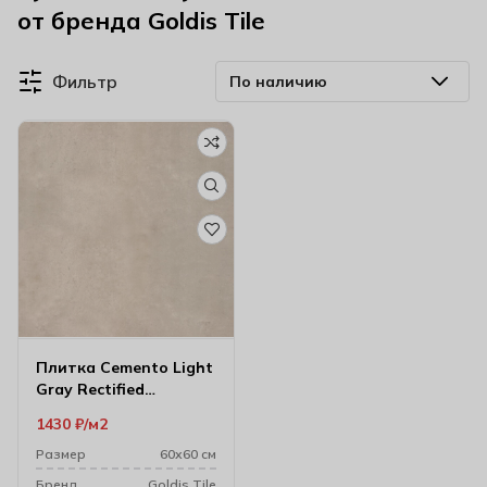
от бренда Goldis Tile
Фильтр
Плитка Cemento Light
Gray Rectified
59.4х59.4 см
1430
₽
м2
Размер
60х60 см
Бренд
Goldis Tile