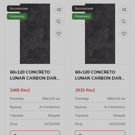
Эксклюзив
Эксклюзив
Новинка
Новинка
60×120 CONCRETO
60×120 CONCRETO
LUNAR CARBON DARK
LUNAR CARBON DARK
CARVING
MATT
3465
₽
м2
2915
₽
м2
Размер
60х120 см
Размер
60х120 см
Бренд
A-Ceramica
Бренд
A-Ceramica
Cтрана
Индия
Cтрана
Индия
Код
AC52335
Код
AC52338