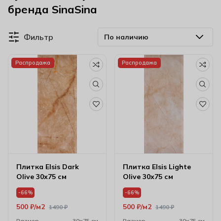
бренда SinaSina
Фильтр
Распродажа
Распродажа
Плитка Elsis Dark
Плитка Elsis Lighte
Olive 30х75 см
Olive 30х75 см
-66%
-66%
500
₽
м2
500
₽
м2
1490
₽
1490
₽
Размер
30х75 см
Размер
30х75 см