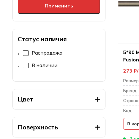
Применить
Статус наличия
5*90 M
Распродажа
Fusion
В наличии
насте
273
₽
Размер
Бренд
Цвет
Cтрана
Код
В ко
Поверхность
В н