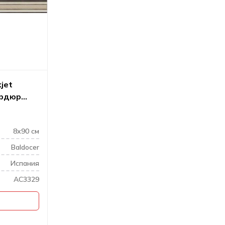
kjet
бордюр
8х90 см
Baldocer
Испания
AC3329