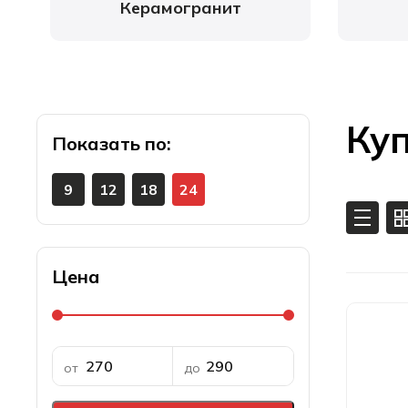
Керамогранит
Куп
Показать
9
12
18
24
Цена
от
до