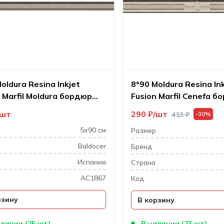
oldura Resina Inkjet
8*90 Moldura Resina In
 Marfil Moldura бордюр
Fusion Marfil Cenefa 
нный
настенный
шт
290
₽
шт
413
₽
-30%
5х90 см
Размер
Baldocer
Бренд
Испания
Cтрана
AC1867
Код
рзину
В корзину
аличии (25 шт)
В наличии (23 шт)