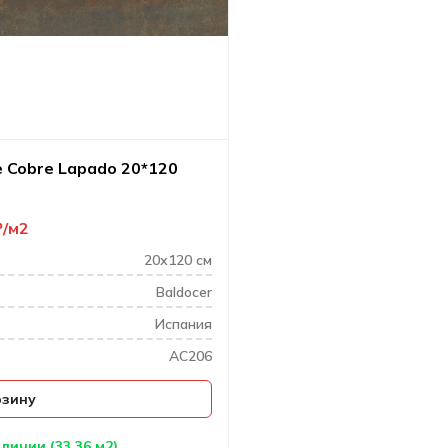
e Cobre Lapado 20*120
₽
м2
20х120 см
Baldocer
Испания
AC206
рзину
личии (33.36 м2)