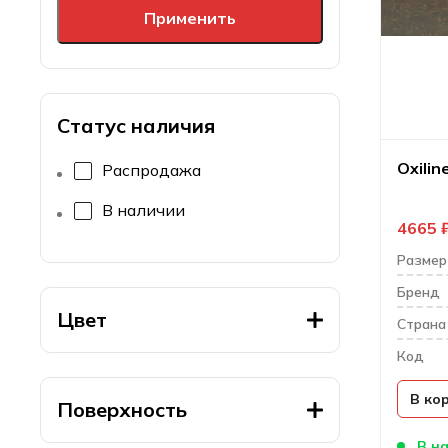
Применить
Статус наличия
Oxilin
Распродажа
В наличии
4665
Размер
Бренд
Цвет
Cтрана
Код
В ко
Поверхность
В на