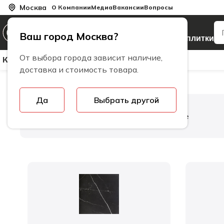
Москва
О Компании
Медиа
Вакансии
Вопросы
Производитель
Ваш город Москва?
керамогранита и плитки
От выбора города зависит наличие,
Керамическая Плитка
Керамогранит
Бренды
доставка и стоимость товара.
Да
Выбрать другой
Главная
Коллекции плитки
Oxiline