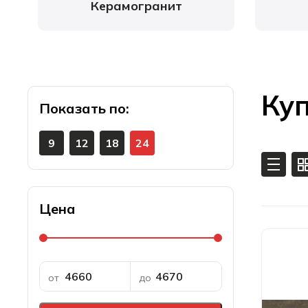
Керамогранит
Куп
Показать
9
12
18
24
Цена
от
до