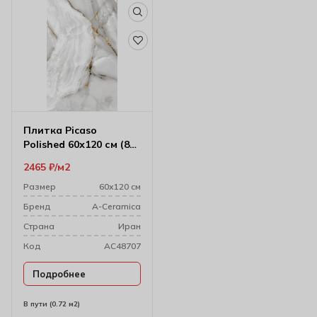
Плитка Picaso
Polished 60х120 см (8
мм) 176296
2465
₽
м2
Размер
60х120 см
Бренд
A-Ceramica
Cтрана
Иран
Код
AC48707
Подробнее
В пути (0.72 м2)