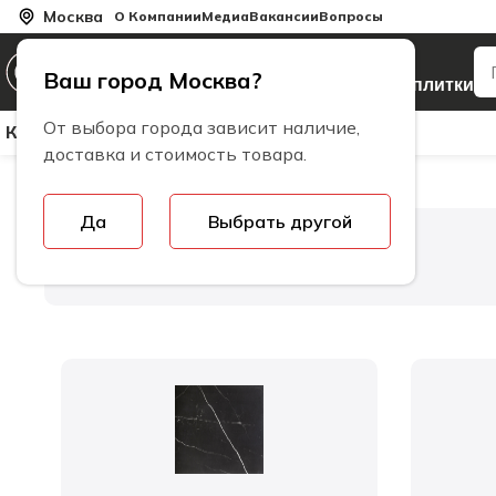
Москва
О Компании
Медиа
Вакансии
Вопросы
Производитель
Ваш город Москва?
керамогранита и плитки
От выбора города зависит наличие,
Керамическая Плитка
Керамогранит
Бренды
доставка и стоимость товара.
Да
Выбрать другой
Главная
Коллекции плитки
Pipa