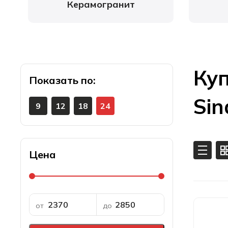
Керамогранит
Куп
Показать
Sin
9
12
18
24
Цена
от
до