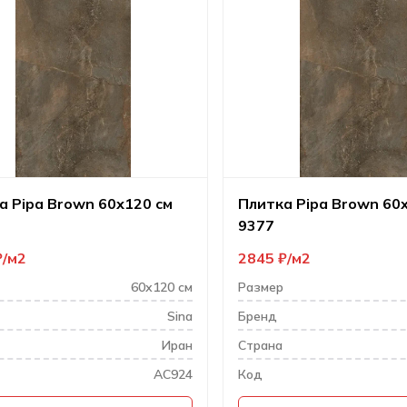
а Pipa Brown 60х120 см
Плитка Pipa Brown 60
9377
₽
м2
2845
₽
м2
60х120 см
Размер
Sina
Бренд
Иран
Cтрана
AC924
Код