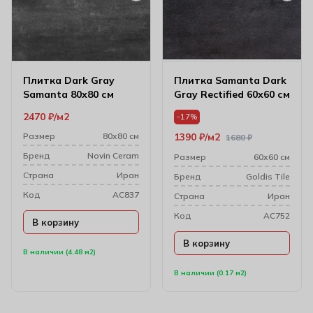
Плитка Dark Gray
Плитка Samanta Dark
Samanta 80х80 см
Gray Rectified 60х60 см
2470
₽
м2
-17%
Размер
80х80 см
1390
₽
м2
1680
₽
Бренд
Novin Ceram
Размер
60х60 см
Cтрана
Иран
Бренд
Goldis Tile
Код
AC837
Cтрана
Иран
Код
AC752
В корзину
В корзину
В наличии (4.48 м2)
В наличии (0.17 м2)