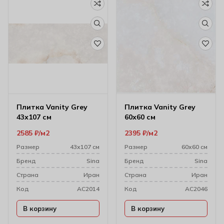
Плитка Vanity Grey
Плитка Vanity Grey
43х107 см
60х60 см
2585
₽
м2
2395
₽
м2
Размер
43х107 см
Размер
60х60 см
Бренд
Sina
Бренд
Sina
Cтрана
Иран
Cтрана
Иран
Код
AC2014
Код
AC2046
В корзину
В корзину