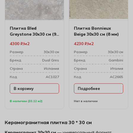
Плитка Bled
Плитка Bonnieux
Greystone 30х30 см (9
Beige 30х30 см (8 мм)
мм)
4300
₽
м2
4230
₽
м2
Размер
30х30 см
Размер
30х30 см
Бренд
Dual Gres
Бренд
Gambini
Cтрана
Испания
Cтрана
Италия
Код
AC1027
Код
AC2665
В корзину
Подробнее
В наличии (33.12 м2)
Нет в наличии
Керамогранитная плитка 30 * 30 см
Керамогранит 30х30 см
— универсальный формат,