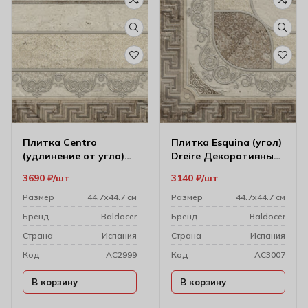
Плитка Centro
Плитка Esquina (угол)
(удлинение от угла)
Dreire Декоративный
Dreire декоративный
напольный Элемент
3690
₽
шт
3140
₽
шт
напольный элемент
44.7х44.7 см
44.7х44.7 см
Размер
44.7х44.7 см
Размер
44.7х44.7 см
Бренд
Baldocer
Бренд
Baldocer
Cтрана
Испания
Cтрана
Испания
Код
AC2999
Код
AC3007
В корзину
В корзину