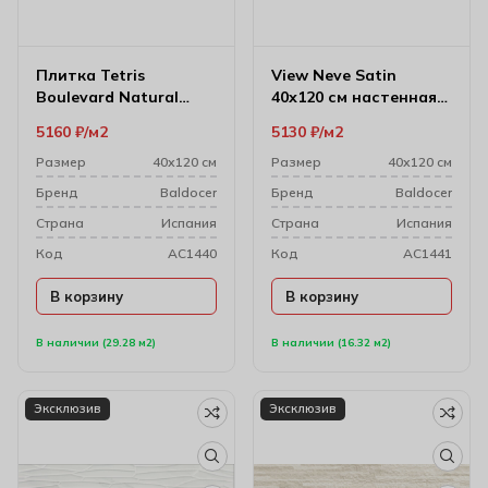
Плитка Tetris
View Neve Satin
Boulevard Natural
40х120 см настенная
40х120 см
плитка
5160
₽
м2
5130
₽
м2
Размер
40х120 см
Размер
40х120 см
Бренд
Baldocer
Бренд
Baldocer
Cтрана
Испания
Cтрана
Испания
Код
AC1440
Код
AC1441
В корзину
В корзину
В наличии (29.28 м2)
В наличии (16.32 м2)
Эксклюзив
Эксклюзив