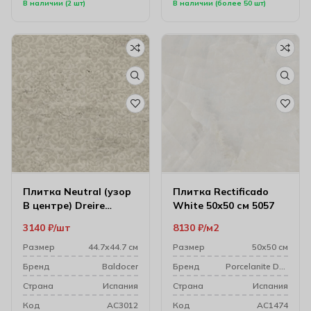
В наличии (2 шт)
В наличии (более 50 шт)
Плитка Neutral (узор
Плитка Rectificado
В центре) Dreire
White 50х50 см 5057
Декоративный
3140
₽
шт
8130
₽
м2
напольный Элемент
44.7х44.7 см
Размер
44.7х44.7 см
Размер
50х50 см
Бренд
Baldocer
Бренд
Porcelanite Dos
Cтрана
Испания
Cтрана
Испания
Код
AC3012
Код
AC1474