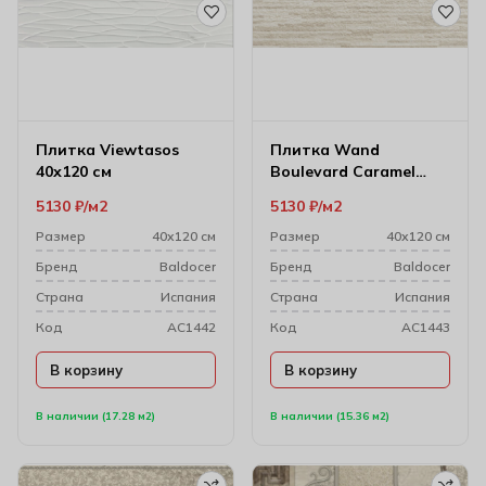
Плитка Viewtasos
Плитка Wand
40х120 см
Boulevard Caramel
40х120 см
5130
₽
м2
5130
₽
м2
Размер
40х120 см
Размер
40х120 см
Бренд
Baldocer
Бренд
Baldocer
Cтрана
Испания
Cтрана
Испания
Код
AC1442
Код
AC1443
В корзину
В корзину
В наличии (17.28 м2)
В наличии (15.36 м2)