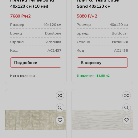
Плитка Terme Sand
Плитка Tesla Code
40х120 см (10 мм)
Sand 40х120 см
7680
₽
м2
5880
₽
м2
Размер
40х120 см
Размер
40х120 см
Бренд
Durstone
Бренд
Baldocer
Cтрана
Испания
Cтрана
Испания
Код
AC1437
Код
AC1438
Подробнее
В корзину
Нет в наличии
В наличии (14.88 м2)