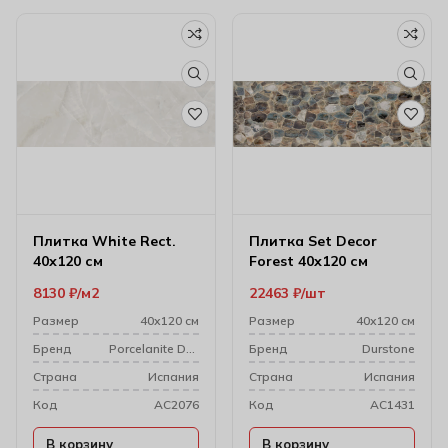
Плитка White Rect.
Плитка Set Decor
40х120 см
Forest 40х120 см
8130
₽
м2
22463
₽
шт
Размер
40х120 см
Размер
40х120 см
Бренд
Porcelanite Dos
Бренд
Durstone
Cтрана
Испания
Cтрана
Испания
Код
AC2076
Код
AC1431
В корзину
В корзину