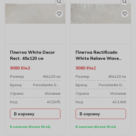
Плитка White Decor
Плитка Rectificado
Rect. 40х120 см
White Relieve Wave
40х120 см 1217
9080
₽
м2
9080
₽
м2
Размер
40х120 см
Размер
40х120 см
Бренд
Porcelanite Dos
Бренд
Porcelanite Dos
Cтрана
Испания
Cтрана
Испания
Код
AC2075
Код
AC1430
В корзину
В корзину
В наличии (более 50 м2)
В наличии (более 50 м2)