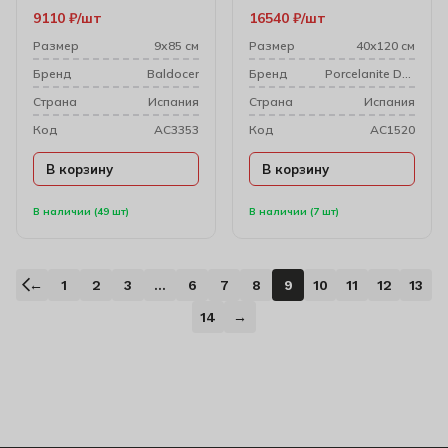
Настенный 9х85 см
1212
9110
₽
шт
16540
₽
шт
Размер
9х85 см
Размер
40х120 см
Бренд
Baldocer
Бренд
Porcelanite Dos
Cтрана
Испания
Cтрана
Испания
Код
AC3353
Код
AC1520
В корзину
В корзину
В наличии (49 шт)
В наличии (7 шт)
←
1
2
3
…
6
7
8
9
10
11
12
13
14
→