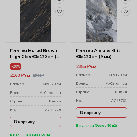
Плитка Murad Brown
Плитка Almond Gris
High Glos 60х120 см (9
60х120 см (9 мм)
мм)
2385
₽
м2
-20%
2160
₽
м2
Размер
60х120 см
2700
₽
Бренд
A-Ceramica
Размер
60х120 см
Cтрана
Индия
Бренд
A-Ceramica
Код
AC48761
Cтрана
Индия
Код
AC49778
В корзину
В корзину
В наличии (более 50 м2)
В наличии (более 50 м2)