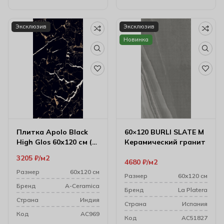
Эксклюзив
Эксклюзив
Новинка
Плитка Apolo Black
60×120 BURLI SLATE M
High Glos 60х120 см (9
Керамический гранит
мм)
3205
₽
м2
4680
₽
м2
Размер
60х120 см
Размер
60х120 см
Бренд
A-Ceramica
Бренд
La Platera
Cтрана
Индия
Cтрана
Испания
Код
AC969
Код
AC51827