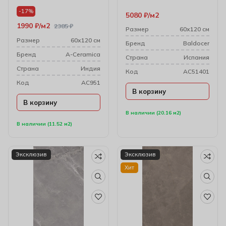
мм)
(8 мм)
-17%
5080
₽
м2
1990
₽
м2
2385
₽
Размер
60х120 см
Размер
60х120 см
Бренд
Baldocer
Бренд
A-Ceramica
Cтрана
Испания
Cтрана
Индия
Код
AC51401
Код
AC951
В корзину
В корзину
В наличии (20.16 м2)
В наличии (11.52 м2)
Эксклюзив
Эксклюзив
Хит