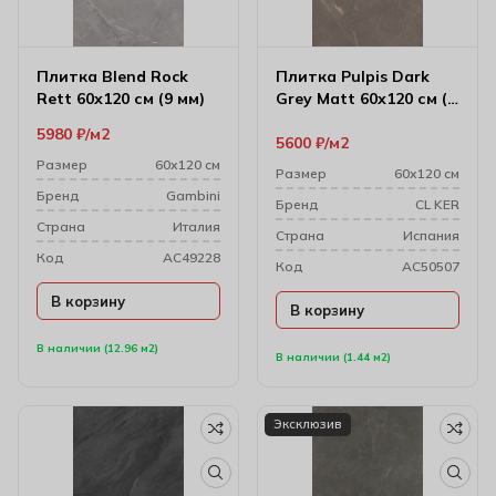
Плитка Blend Rock
Плитка Pulpis Dark
Rett 60х120 см (9 мм)
Grey Matt 60х120 см (9
мм)
5980
₽
м2
5600
₽
м2
Размер
60х120 см
Размер
60х120 см
Бренд
Gambini
Бренд
CL KER
Cтрана
Италия
Cтрана
Испания
Код
AC49228
Код
AC50507
В корзину
В корзину
В наличии (12.96 м2)
В наличии (1.44 м2)
Эксклюзив