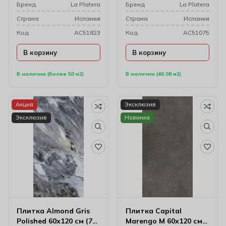
Бренд
La Platera
Бренд
La Platera
Cтрана
Испания
Cтрана
Испания
Код
AC51823
Код
AC51075
В корзину
В корзину
В наличии (более 50 м2)
В наличии (46.08 м2)
Акция
Эксклюзив
Эксклюзив
Новинка
Плитка Almond Gris
Плитка Capital
Polished 60х120 см (7
Marengo M 60х120 см