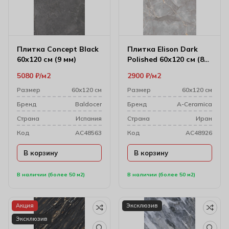
Плитка Concept Black
Плитка Elison Dark
60х120 см (9 мм)
Polished 60х120 см (8
мм) 176712
5080
₽
м2
2900
₽
м2
Размер
60х120 см
Размер
60х120 см
Бренд
Baldocer
Бренд
A-Ceramica
Cтрана
Испания
Cтрана
Иран
Код
AC48563
Код
AC48926
В корзину
В корзину
В наличии (более 50 м2)
В наличии (более 50 м2)
Акция
Эксклюзив
Эксклюзив