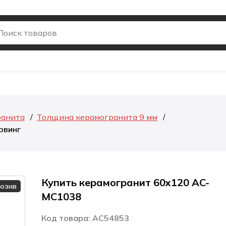
ранита
Толщина керамогранита 9 мм
рвинг
Купить керамогранит 60x120 AC-
люзив
MС1038
Код товара: AC54853