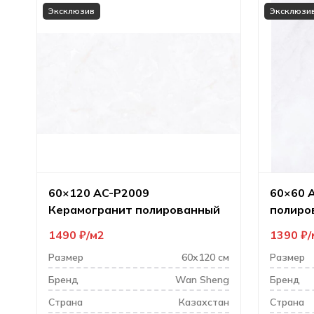
Эксклюзив
Эксклюзи
60×120 AC-P2009
60×60 
Керамогранит полированный
полиро
1490
₽
м2
1390
₽
Размер
60x120 см
Размер
Бренд
Wan Sheng
Бренд
Cтрана
Казахстан
Cтрана