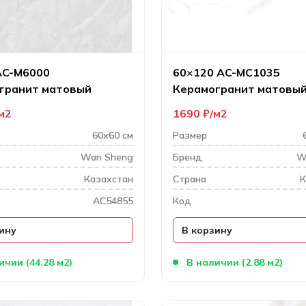
AC-M6000
60×120 AC-MС1035
гранит матовый
Керамогранит матовы
карвинг
м2
1690
₽
м2
60x60 см
Размер
Wan Sheng
Бренд
W
Казахстан
Cтрана
К
AC54855
Код
ину
В корзину
ичии (44.28 м2)
В наличии (2.88 м2)