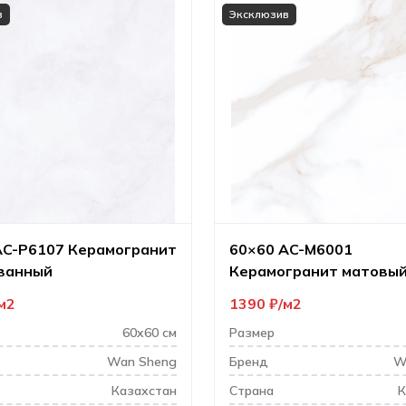
в
Эксклюзив
AC-P6107 Керамогранит
60×60 AC-M6001
ванный
Керамогранит матовы
м2
1390
₽
м2
60x60 см
Размер
Wan Sheng
Бренд
W
Казахстан
Cтрана
К