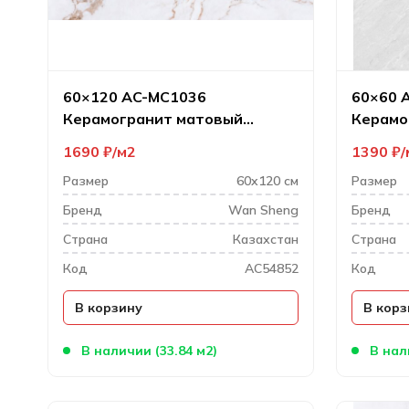
60×120 AC-MС1036
60×60 
Керамогранит матовый
Керамо
карвинг
1690
₽
м2
1390
₽
Размер
60x120 см
Размер
Бренд
Wan Sheng
Бренд
Cтрана
Казахстан
Cтрана
Код
AC54852
Код
В корзину
В корз
В наличии (33.84 м2)
В нал