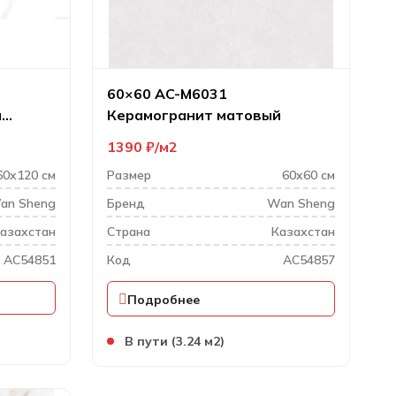
60×60 AC-M6031
й
Керамогранит матовый
1390
₽
м2
60x120 см
Размер
60x60 см
an Sheng
Бренд
Wan Sheng
азахстан
Cтрана
Казахстан
AC54851
Код
AC54857
Подробнее
В пути (3.24 м2)