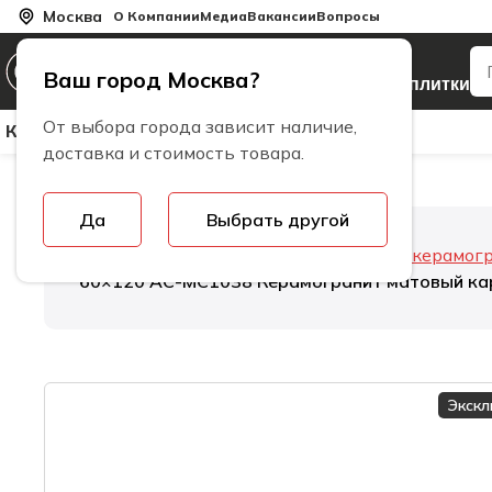
Москва
О Компании
Медиа
Вакансии
Вопросы
Производитель
Ваш город Москва?
керамогранита и плитки
От выбора города зависит наличие,
Керамическая Плитка
Керамогранит
Бренды
доставка и стоимость товара.
Да
Выбрать другой
Главная
Керамогранит
Толщина керамог
60×120 AC-MС1038 Керамогранит матовый ка
Экск