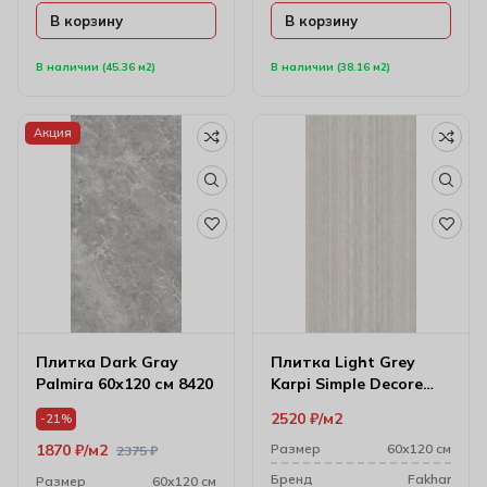
В корзину
В корзину
В наличии (45.36 м2)
В наличии (38.16 м2)
Акция
Плитка Dark Gray
Плитка Light Grey
Palmira 60х120 см 8420
Karpi Simple Decore
59.6х120 см (10 мм)
2520
₽
м2
-21%
61w1216a
1870
₽
м2
Размер
60х120 см
2375
₽
Бренд
Fakhar
Размер
60х120 см