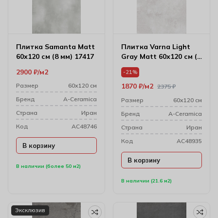
Плитка Samanta Matt
Плитка Varna Light
60х120 см (8 мм) 17417
Gray Matt 60х120 см (8
мм) 174400
2900
₽
м2
-21%
Размер
60х120 см
1870
₽
м2
2375
₽
Бренд
A-Ceramica
Размер
60х120 см
Cтрана
Иран
Бренд
A-Ceramica
Код
AC48746
Cтрана
Иран
Код
AC48935
В корзину
В корзину
В наличии (более 50 м2)
В наличии (21.6 м2)
Эксклюзив