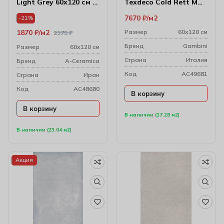
Light Grey 60х120 см (8
Texdeco Cold Rett M
мм) 174397
60х120 см (9 мм)
7670
₽
м2
-21%
1870
₽
м2
Размер
60х120 см
2375
₽
Бренд
Gambini
Размер
60х120 см
Cтрана
Италия
Бренд
A-Ceramica
Код
AC49681
Cтрана
Иран
Код
AC48680
В корзину
В корзину
В наличии (17.28 м2)
В наличии (23.04 м2)
Акция