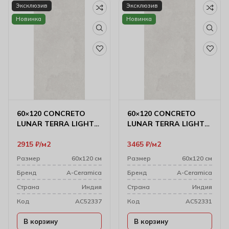
Эксклюзив
Эксклюзив
Новинка
Новинка
60×120 CONCRETO
60×120 CONCRETO
LUNAR TERRA LIGHT
LUNAR TERRA LIGHT
MATT
CARVING
2915
₽
м2
3465
₽
м2
Размер
60х120 см
Размер
60х120 см
Бренд
A-Ceramica
Бренд
A-Ceramica
Cтрана
Индия
Cтрана
Индия
Код
AC52337
Код
AC52331
В корзину
В корзину