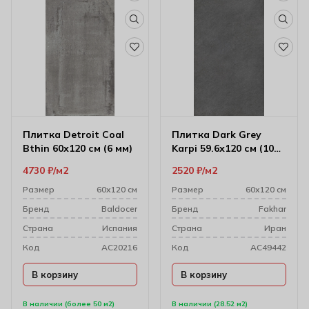
Плитка Detroit Coal
Плитка Dark Grey
Bthin 60х120 см (6 мм)
Karpi 59.6х120 см (10
мм) 61w1204a
4730
₽
м2
2520
₽
м2
Размер
60х120 см
Размер
60х120 см
Бренд
Baldocer
Бренд
Fakhar
Cтрана
Испания
Cтрана
Иран
Код
AC20216
Код
AC49442
В корзину
В корзину
В наличии (более 50 м2)
В наличии (28.52 м2)