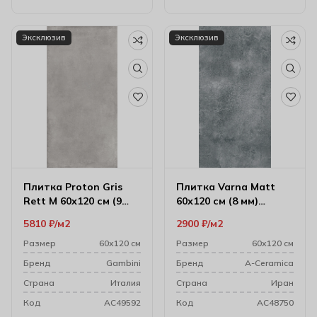
Эксклюзив
Эксклюзив
Плитка Proton Gris
Плитка Varna Matt
Rett M 60х120 см (9
60х120 см (8 мм)
мм)
174350
5810
₽
м2
2900
₽
м2
Размер
60х120 см
Размер
60х120 см
Бренд
Gambini
Бренд
A-Ceramica
Cтрана
Италия
Cтрана
Иран
Код
AC49592
Код
AC48750