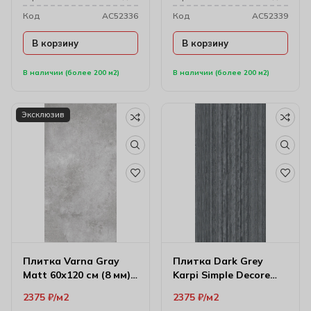
Код
AC52336
Код
AC52339
В корзину
В корзину
В наличии (более 200 м2)
В наличии (более 200 м2)
Эксклюзив
Плитка Varna Gray
Плитка Dark Grey
Matt 60х120 см (8 мм)
Karpi Simple Decore
174399
59.6х120 см (10 мм)
2375
₽
м2
2375
₽
м2
61w1212a