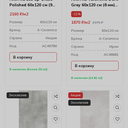
Polished 60х120 см (9
Grey 60х120 см (8 мм)
мм)
174398
2160
₽
м2
-21%
Размер
60х120 см
1870
₽
м2
2375
₽
Бренд
A-Ceramica
Размер
60х120 см
Cтрана
Индия
Бренд
A-Ceramica
Код
AC49780
Cтрана
Иран
Код
AC48681
В корзину
В корзину
В наличии (более 50 м2)
В наличии (14.82 м2)
Эксклюзив
Акция
Эксклюзив