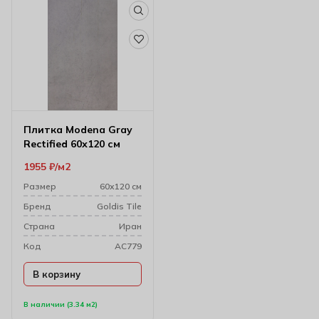
Плитка Modena Gray
Rectified 60х120 см
1955
₽
м2
Размер
60х120 см
Бренд
Goldis Tile
Cтрана
Иран
Код
AC779
В корзину
В наличии (3.34 м2)