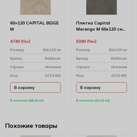
60×120 CAPITAL BEIGE
Плитка Capital
M
Marengo M 60х120 см
(8 мм)
4740
₽
м2
5080
₽
м2
Размер
60х120 см
Размер
60х120 см
Бренд
Baldocer
Бренд
Baldocer
Cтрана
Испания
Cтрана
Испания
Код
AC51402
Код
AC51401
В корзину
В корзину
В наличии (48.24 м2)
В наличии (20.16 м2)
Похожие товары