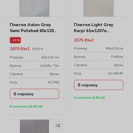
Плитка Aalon Gray
Плитка Light Grey
Semi Polished 60х120
Karpi 61w1207a
см
59.6х120 см (10 мм)
2375
₽
м2
-21%
1870
₽
м2
Размер
60х120 см
2375
₽
Бренд
Fakhar
Размер
60х120 см
Cтрана
Иран
Бренд
Goldis Tile
Код
AC49445
Cтрана
Иран
Код
AC766
В корзину
В корзину
В наличии (4.99 м2)
В наличии (13.59 м2)