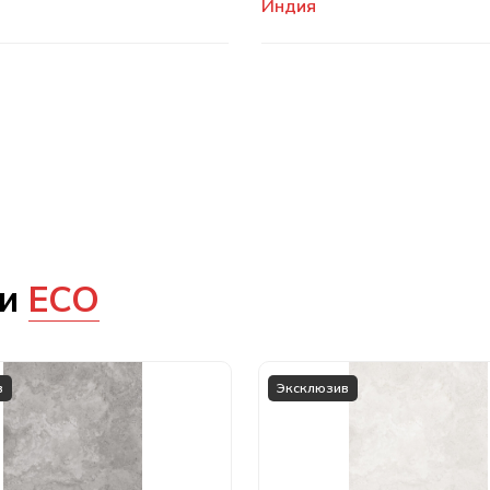
Индия
ии
ECO
в
Эксклюзив