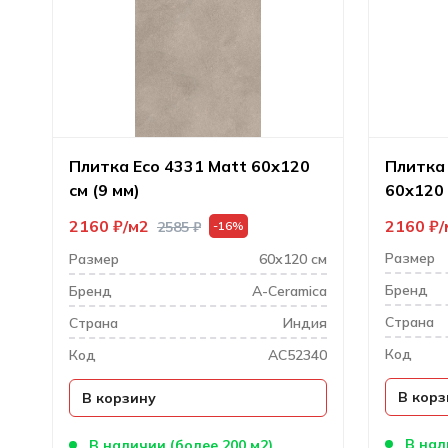
Плитка Eco 4331 Matt 60х120
Плитка 
см (9 мм)
60х120 
2160
₽
м2
2160
₽
2585
₽
-16%
Размер
Размер
60х120 см
Бренд
Бренд
A-Ceramica
Cтрана
Cтрана
Индия
Код
Код
AC52340
В корз
В корзину
В нал
В наличии (более 200 м2)