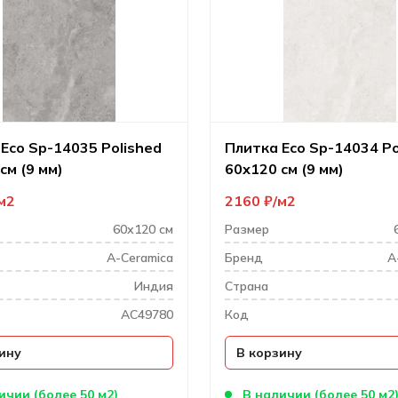
Eco Sp-14035 Polished
Плитка Eco Sp-14034 Po
см (9 мм)
60х120 см (9 мм)
м2
2160
₽
м2
60х120 см
Размер
A-Ceramica
Бренд
A
Индия
Cтрана
AC49780
Код
ину
В корзину
ичии (более 50 м2)
В наличии (более 50 м2