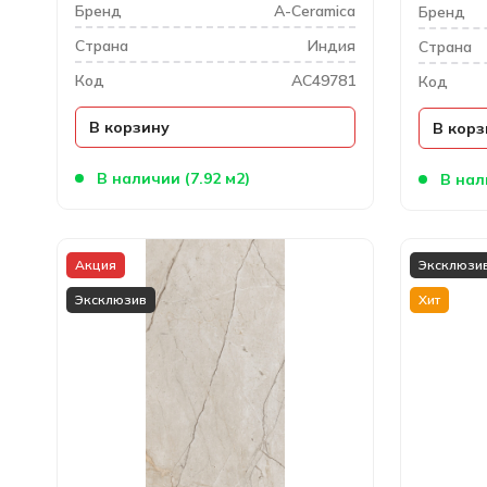
Бренд
A-Ceramica
Бренд
Cтрана
Индия
Cтрана
Код
AC49781
Код
В корзину
В корз
В наличии (7.92 м2)
В нал
Акция
Эксклюзи
Эксклюзив
Хит