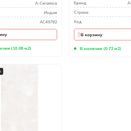
Бренд
A
A-Ceramica
Cтрана
Индия
Код
AC49782
ину
В корзину
ичии (10.08 м2)
В наличии (0.72 м2)
в