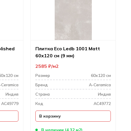
lished
Плитка Eco Ledb 1001 Matt
60х120 см (9 мм)
2585
₽
м2
60х120 см
Размер
60х120 см
-Ceramica
Бренд
A-Ceramica
Индия
Cтрана
Индия
AC49779
Код
AC49772
В корзину
)
В наличии (4.32 м2)