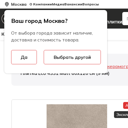
Москва
О Компании
Медиа
Вакансии
Вопросы
Производитель
Ваш город Москва?
керамогранита и плитки
От выбора города зависит наличие,
Керамическая Плитка
Керамогранит
Бренды
доставка и стоимость товара.
Да
Выбрать другой
Главная
Керамогранит
Толщина керамог
Плитка Eco 4331 Matt 60х120 см (9 мм)
А
Экск