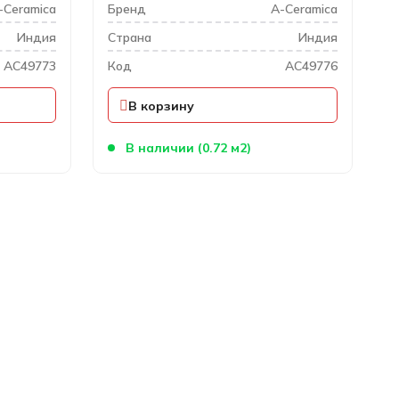
-Ceramica
Бренд
A-Ceramica
Индия
Cтрана
Индия
AC49773
Код
AC49776
В корзину
В наличии (0.72 м2)