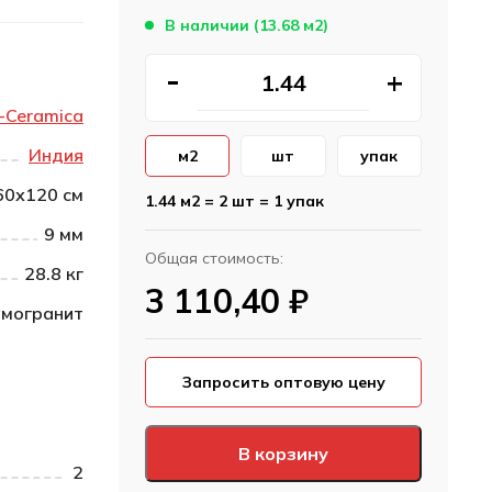
В наличии (13.68 м2)
-Ceramica
Индия
м2
шт
упак
60х120 см
1.44 м2 = 2 шт = 1 упак
9 мм
Общая стоимость:
28.8 кг
3 110,40
₽
могранит
Запросить оптовую цену
В корзину
2