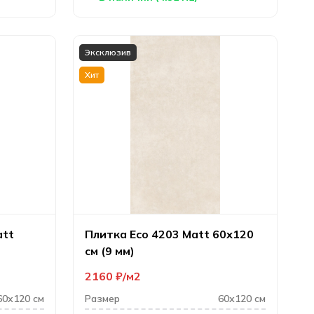
Эксклюзив
Хит
att
Плитка Eco 4203 Matt 60х120
см (9 мм)
2160
₽
м2
60х120 см
Размер
60х120 см