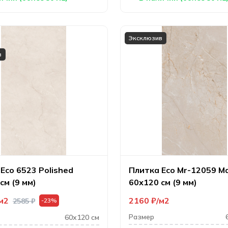
Эксклюзив
в
Eco 6523 Polished
Плитка Eco Mr-12059 M
см (9 мм)
60х120 см (9 мм)
м2
2160
₽
м2
2585
₽
-23%
Размер
60х120 см