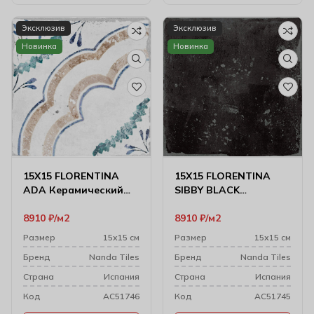
Эксклюзив
Эксклюзив
Новинка
Новинка
15X15 FLORENTINA
15X15 FLORENTINA
ADA Керамический
SIBBY BLACK
гранит
Керамический гранит
8910
₽
м2
8910
₽
м2
Размер
15х15 см
Размер
15х15 см
Бренд
Nanda Tiles
Бренд
Nanda Tiles
Cтрана
Испания
Cтрана
Испания
Код
AC51746
Код
AC51745