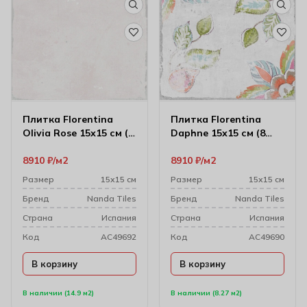
Плитка Florentina
Плитка Florentina
Olivia Rose 15х15 см (8
Daphne 15х15 см (8
мм)
мм)
8910
₽
м2
8910
₽
м2
Размер
15х15 см
Размер
15х15 см
Бренд
Nanda Tiles
Бренд
Nanda Tiles
Cтрана
Испания
Cтрана
Испания
Код
AC49692
Код
AC49690
В корзину
В корзину
В наличии (14.9 м2)
В наличии (8.27 м2)