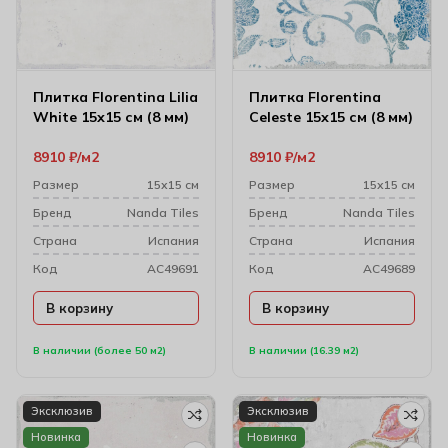
Плитка Florentina Lilia
Плитка Florentina
White 15х15 см (8 мм)
Celeste 15х15 см (8 мм)
8910
₽
м2
8910
₽
м2
Размер
15х15 см
Размер
15х15 см
Бренд
Nanda Tiles
Бренд
Nanda Tiles
Cтрана
Испания
Cтрана
Испания
Код
AC49691
Код
AC49689
В корзину
В корзину
В наличии (более 50 м2)
В наличии (16.39 м2)
Эксклюзив
Эксклюзив
Новинка
Новинка