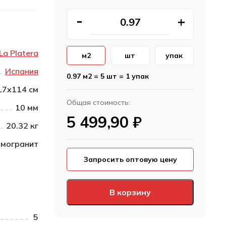
La Platera
м2
шт
упак
Испания
0.97 м2 = 5 шт = 1 упак
17х114 см
Общая стоимость:
10 мм
5 499,90
₽
20.32 кг
могранит
Запросить оптовую цену
В корзину
5