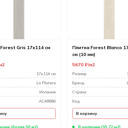
Forest Gris 17х114 см
Плитка Forest Blanco 1
см (10 мм)
м2
5670
₽
м2
17х114 см
Размер
La Platera
Бренд
Испания
Cтрана
AC48886
Код
ину
В корзину
ичии (более 50 м2)
В наличии (35.72 м2)