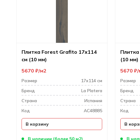
Плитка Forest Grafito 17х114
Плитка 
см (10 мм)
(10 мм)
5670
₽
м2
5670
₽
Размер
17х114 см
Размер
Бренд
La Platera
Бренд
Cтрана
Испания
Cтрана
Код
AC48885
Код
В корзину
В корз
В наличии (более 50 м2)
В нал