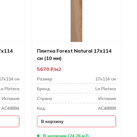
7х114
Плитка Forest Natural 17х114
см (10 мм)
5670
₽
м2
17х114 см
Размер
17х114 см
La Platera
Бренд
La Platera
Испания
Cтрана
Испания
AC48884
Код
AC48888
В корзину
В наличии (24.26 м2)