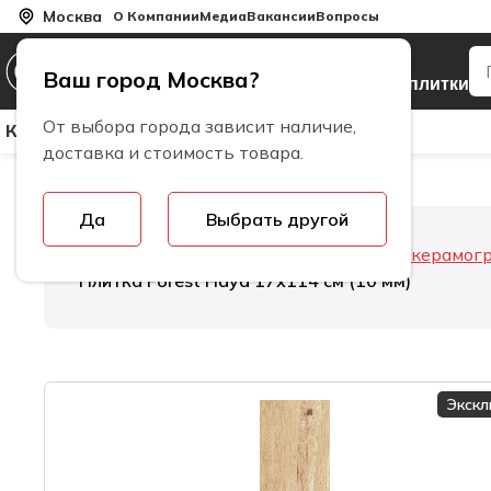
Москва
О Компании
Медиа
Вакансии
Вопросы
Производитель
Ваш город Москва?
керамогранита и плитки
От выбора города зависит наличие,
Керамическая Плитка
Керамогранит
Бренды
доставка и стоимость товара.
Да
Выбрать другой
Главная
Керамогранит
Толщина керамог
Плитка Forest Haya 17х114 см (10 мм)
Экск