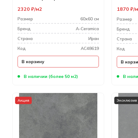
2320
₽
м2
1870
₽
Размер
60х60 см
Размер
Бренд
A-Ceramica
Бренд
Cтрана
Иран
Cтрана
Код
AC48619
Код
В корзину
В корз
В наличии (более 50 м2)
В нали
Акция
Эксклюзив