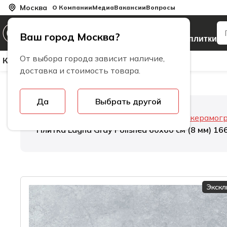
Москва
О Компании
Медиа
Вакансии
Вопросы
Производитель
Ваш город Москва?
керамогранита и плитки
От выбора города зависит наличие,
Керамическая Плитка
Керамогранит
Бренды
доставка и стоимость товара.
Да
Выбрать другой
Главная
Керамогранит
Толщина керамог
Плитка Lagna Gray Polished 60х60 см (8 мм) 16
Экск