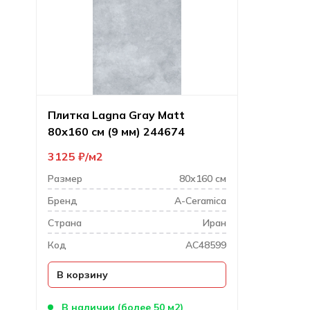
Плитка Lagna Gray Matt
80х160 см (9 мм) 244674
3125
₽
м2
Размер
80х160 см
Бренд
A-Ceramica
Cтрана
Иран
Код
AC48599
В корзину
В наличии (более 50 м2)