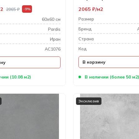
м2
2065
₽
м2
2065
₽
-9%
Размер
60х60 см
Бренд
Pardis
Cтрана
Иран
Код
AC1076
В корзину
ину
чии (10.08 м2)
В наличии (более 50 м2
Эксклюзив