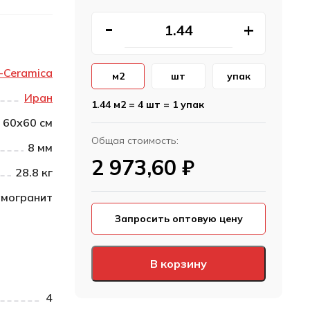
-Ceramica
м2
шт
упак
Иран
1.44 м2 = 4 шт = 1 упак
60х60 см
Общая стоимость:
8 мм
2 973,60
₽
28.8 кг
могранит
Запросить оптовую цену
В корзину
4