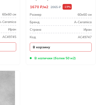
1670
₽
м2
2065
₽
-19%
60х60 см
Размер
60х60 см
A-Ceramica
Бренд
A-Ceramica
Иран
Cтрана
Иран
AC49745
Код
AC49747
В корзину
)
В наличии (более 50 м2)