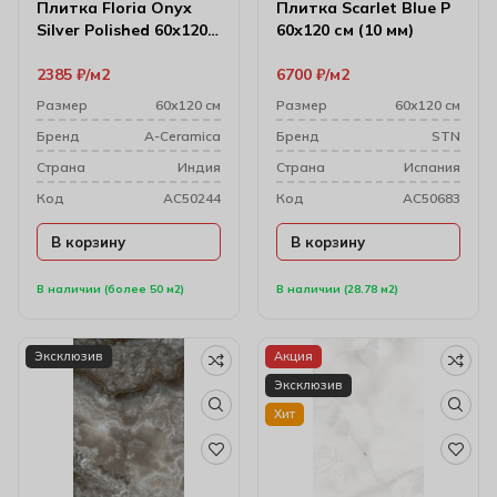
Плитка Floria Onyx
Плитка Scarlet Blue P
Silver Polished 60х120
60х120 см (10 мм)
см (9 мм)
2385
₽
м2
6700
₽
м2
Размер
60х120 см
Размер
60х120 см
Бренд
A-Ceramica
Бренд
STN
Cтрана
Индия
Cтрана
Испания
Код
AC50244
Код
AC50683
В корзину
В корзину
В наличии (более 50 м2)
В наличии (28.78 м2)
Эксклюзив
Акция
Эксклюзив
Хит