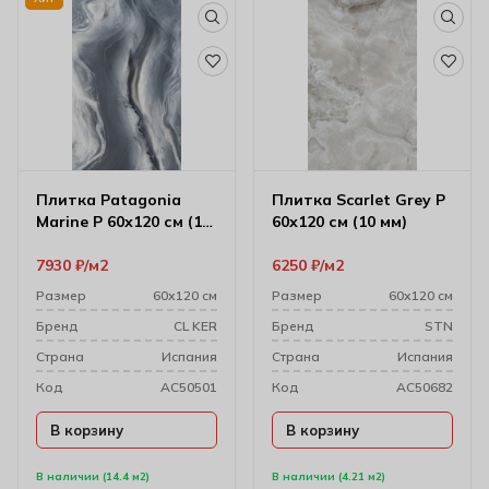
Плитка Patagonia
Плитка Scarlet Grey P
Marine P 60х120 см (10
60х120 см (10 мм)
мм)
7930
₽
м2
6250
₽
м2
Размер
60х120 см
Размер
60х120 см
Бренд
CL KER
Бренд
STN
Cтрана
Испания
Cтрана
Испания
Код
AC50501
Код
AC50682
В корзину
В корзину
В наличии (14.4 м2)
В наличии (4.21 м2)