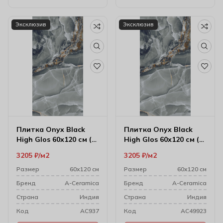
Эксклюзив
Эксклюзив
Плитка Onyx Black
Плитка Onyx Black
High Glos 60х120 см (7
High Glos 60х120 см (9
мм)
мм)
3205
₽
м2
3205
₽
м2
Размер
60х120 см
Размер
60х120 см
Бренд
A-Ceramica
Бренд
A-Ceramica
Cтрана
Индия
Cтрана
Индия
Код
AC937
Код
AC49923