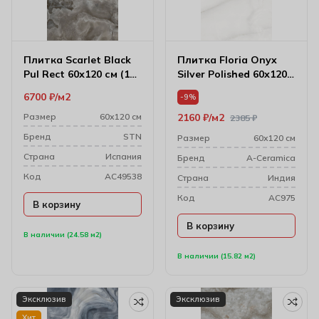
Плитка Scarlet Black
Плитка Floria Onyx
Pul Rect 60х120 см (10
Silver Polished 60х120
мм)
см (7 мм)
6700
₽
м2
-9%
Размер
60х120 см
2160
₽
м2
2385
₽
Бренд
STN
Размер
60х120 см
Cтрана
Испания
Бренд
A-Ceramica
Код
AC49538
Cтрана
Индия
Код
AC975
В корзину
В корзину
В наличии (24.58 м2)
В наличии (15.82 м2)
Эксклюзив
Эксклюзив
Хит