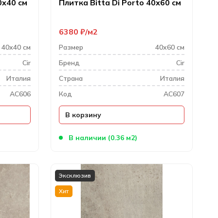
0х40 см
Плитка Bitta Di Porto 40х60 см
6380
₽
м2
40х40 см
Размер
40х60 см
Cir
Бренд
Cir
Италия
Cтрана
Италия
AC606
Код
AC607
В корзину
В наличии (0.36 м2)
Эксклюзив
Хит