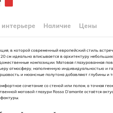
 интерьере
Наличие
Цены
ция, в которой современный европейский стиль встреч
20 см идеально вписывается в архитектуру небольших
дожественные композиции. Матовая глазурованная пове
рьеру атмосферу, наполненную индивидуальностью и г
ршавость и нюансные полутона добавляют глубины и т
омфортное сочетание со стеной или полом, а точная ге
твенной матовой глазури Rosso D’amante остаётся акт
 фактуры.