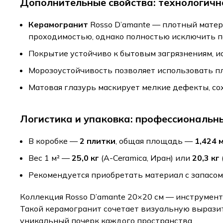
Дополнительные свойства: технологично
Керамогранит
Rosso D’amante — плотный мате
проходимостью, однако полностью исключить п
Покрытие устойчиво к бытовым загрязнениям, ис
Морозоустойчивость позволяет использовать пл
Матовая глазурь маскирует мелкие дефекты, со
Логистика и упаковка: профессиональн
В коробке —
2 плитки
, общая площадь —
1,424 м
Вес 1 м² —
25,0 кг
(A-Ceramica, Иран) или
20,3 кг
Рекомендуется приобретать материал с запасом
Коллекция Rosso D’amante 20×20 см — инструмент
Такой керамогранит сочетает визуальную вырази
уникальный почерк каждого пространства.