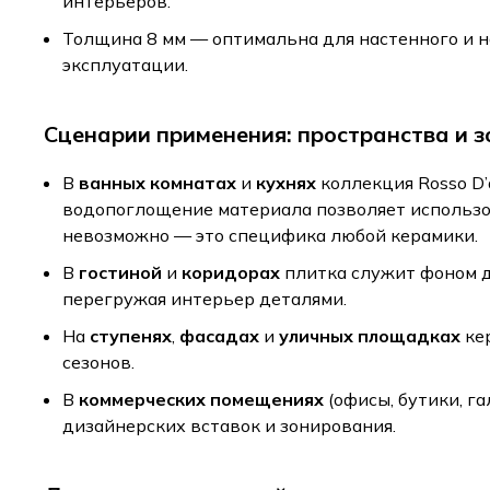
интерьеров.
Толщина 8 мм — оптимальна для настенного и н
эксплуатации.
Сценарии применения: пространства и 
В
ванных комнатах
и
кухнях
коллекция Rosso D’
водопоглощение материала позволяет использо
невозможно — это специфика любой керамики.
В
гостиной
и
коридорах
плитка служит фоном д
перегружая интерьер деталями.
На
ступенях
,
фасадах
и
уличных площадках
кер
сезонов.
В
коммерческих помещениях
(офисы, бутики, г
дизайнерских вставок и зонирования.