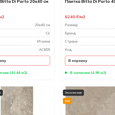
Bitta Di Porto 20х40 см
Плитка Bitta Di Porto 4
м2
6240
₽
м2
20х40 см
Размер
Cir
Бренд
Италия
Cтрана
AC605
Код
ину
В корзину
ичии (41.44 м2)
В наличии (4.96 м2)
в
Эксклюзив
Хит