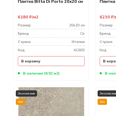
Плитка Bitta Di Porto 20х20 см
Плитка 
6180
₽
м2
6230
₽
Размер
20х20 см
Размер
Бренд
Cir
Бренд
Cтрана
Италия
Cтрана
Код
AC603
Код
В корзину
В корз
В наличии (8.92 м2)
В нал
Эксклюзив
Эксклюзи
Хит
Хит