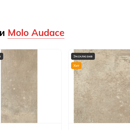
ии
Molo Audace
в
Эксклюзив
Хит