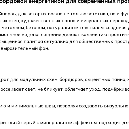
 бордовой энергетикой для современных про
йнеров, для которых важна не только эстетика, но и 
ых стен, художественных панно и визуальных переход
, металлом, бетоном, натуральным текстилем, создава
инимальное водопоглощение делают коллекцию практич
 насыщенная палитра актуальна для общественных простр
и выразительный фон.
ат для модульных схем, бордюров, акцентных панно, 
ассеивает свет, не бликует, облегчает уход, подчёрки
ию и минимальные швы, позволяя создавать визуально
итовый серый с минеральным эффектом, подходит для