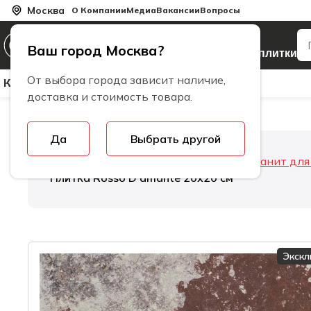
Москва
О Компании
Медиа
Вакансии
Вопросы
Производитель
Ваш город Москва?
керамогранита и плитки
От выбора города зависит наличие,
Керамическая Плитка
Керамогранит
Бренды
доставка и стоимость товара.
Да
Выбрать другой
Главная
Керамогранит
Керамогранит дл
Плитка Rosso D’amante 20х20 см
Экск