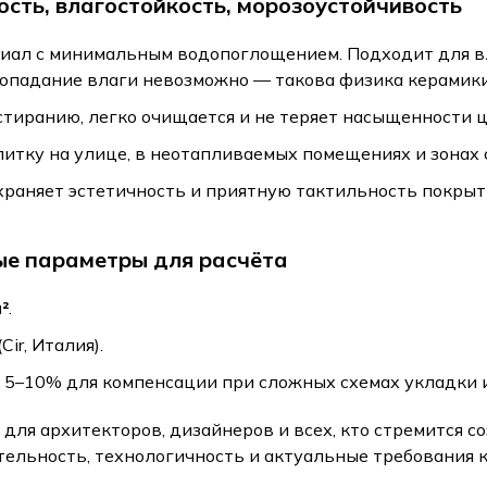
сть, влагостойкость, морозоустойчивость
риал с минимальным водопоглощением. Подходит для в
опадание влаги невозможно — такова физика керамики
тиранию, легко очищается и не теряет насыщенности ц
итку на улице, в неотапливаемых помещениях и зонах 
храняет эстетичность и приятную тактильность покрыт
ые параметры для расчёта
²
.
(Cir, Италия).
 5–10% для компенсации при сложных схемах укладки и
 для архитекторов, дизайнеров и всех, кто стремится 
тельность, технологичность и актуальные требования 