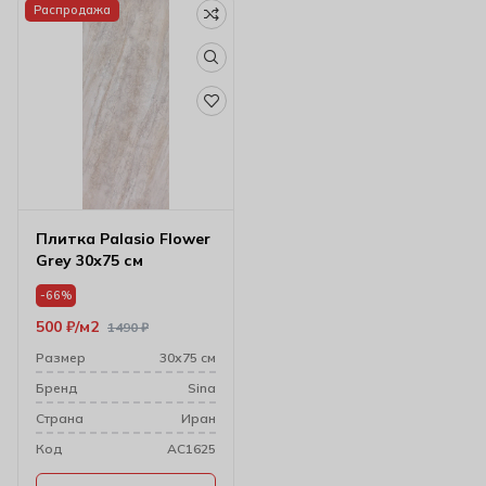
Распродажа
Плитка Palasio Flower
Grey 30х75 см
-66%
500
₽
м2
1490
₽
Размер
30х75 см
Бренд
Sina
Cтрана
Иран
Код
AC1625