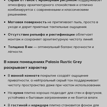
Серый оттенок с мраморным рисунком
поддерживает
атмосферу архитектурного спокойствия и отлично
комбинируется с современными и классическими
решениями.
Матовая поверхность
не притягивает пыль, проста в
уходе и дарит приятные тактильные ощущения.
Отсутствие рельефа и ректификации
облегчает
монтаж и сохраняет архитектурную чистоту линий.
Толщина 8 мм
— оптимальный баланс прочности и
лёгкости.
В каких помещениях Palasio Rustic Grey
раскрывает характер
В
ванной комнате
покрытие создаёт ощущение
приватности, а нейтральный серый тон поддерживает
чистоту пространства даже при частом использовании.
На
кухне
плитка хорошо подходит для стен и фартуков,
устойчива к бытовым загрязнениям и не боится влаги.
В
гостиной
и
коридоре
плитка становится фоном для