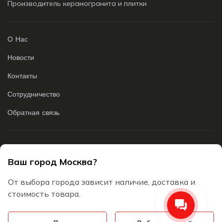
Производитель керамогранита и плитки
О Нас
Новости
Контакты
Сотрудничество
Обратная связь
Плитка
Ваш город Москва?
Керамогранит
От выбора города зависит наличие, доставка и
стоимость товара.
+7 (495) 988-01-41
8-800-775-26-72