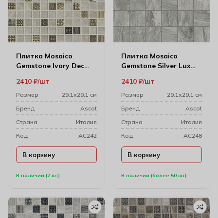
Плитка Mosaico
Плитка Mosaico
Gemstone Ivory Dec
Gemstone Silver Lux
29.1х29.1
Чип 29.1х29.1 см
2410
₽
шт
2410
₽
шт
(4.7×4.7)
Размер
29.1х29,1 см
Размер
29.1х29,1 см
Бренд
Ascot
Бренд
Ascot
Cтрана
Италия
Cтрана
Италия
Код
AC242
Код
AC248
В корзину
В корзину
В наличии (2 шт)
В наличии (более 50 шт)