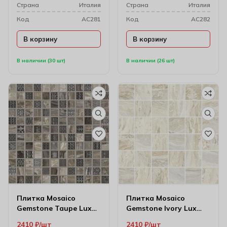
Cтрана
Италия
Cтрана
Италия
Код
AC281
Код
AC282
В корзину
В корзину
В наличии (30 шт)
В наличии (26 шт)
Плитка Mosaico
Плитка Mosaico
Gemstone Taupe Lux
Gemstone Ivory Lux
Чип 31.5х31.5 см (3х3)
Чип 31.5х31.5 см
2410
₽
шт
2410
₽
шт