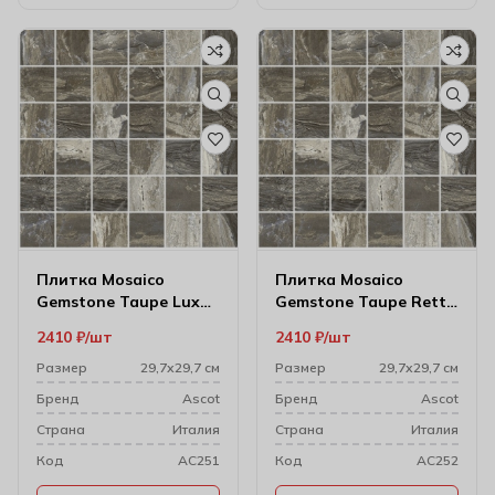
Плитка Mosaico
Плитка Mosaico
Gemstone Taupe Lux
Gemstone Taupe Rett
29.7х29.7 (4.7х4.7)
29.7х29.7 (4.95х4.95)
2410
₽
шт
2410
₽
шт
Размер
29,7х29,7 см
Размер
29,7х29,7 см
Бренд
Ascot
Бренд
Ascot
Cтрана
Италия
Cтрана
Италия
Код
AC251
Код
AC252