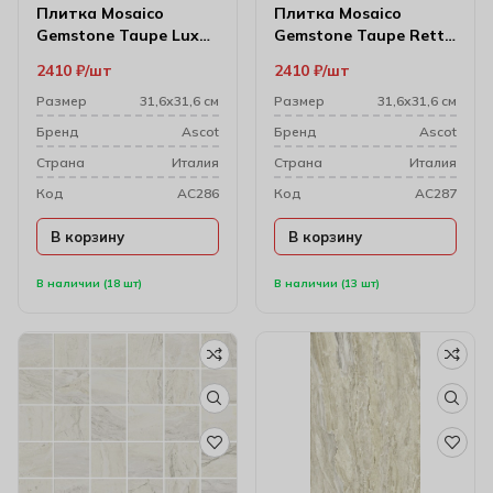
Плитка Mosaico
Плитка Mosaico
Gemstone Taupe Lux
Gemstone Taupe Rett
31.6х31.6 см (4.95х4.95)
31.6х31.6 см (4.95х4.95)
2410
₽
шт
2410
₽
шт
Размер
31,6х31,6 см
Размер
31,6х31,6 см
Бренд
Ascot
Бренд
Ascot
Cтрана
Италия
Cтрана
Италия
Код
AC286
Код
AC287
В корзину
В корзину
В наличии (18 шт)
В наличии (13 шт)