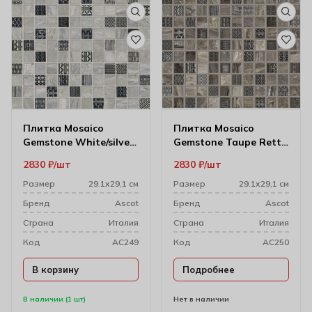
Плитка Mosaico
Плитка Mosaico
Gemstone White/silver
Gemstone Taupe Rett
Dec 29.1х29.1 см
29.1х29.1 см (3×3)
2830
₽
шт
2830
₽
шт
Размер
29.1х29,1 см
Размер
29.1х29,1 см
Бренд
Ascot
Бренд
Ascot
Cтрана
Италия
Cтрана
Италия
Код
AC249
Код
AC250
В корзину
Подробнее
В наличии (1 шт)
Нет в наличии