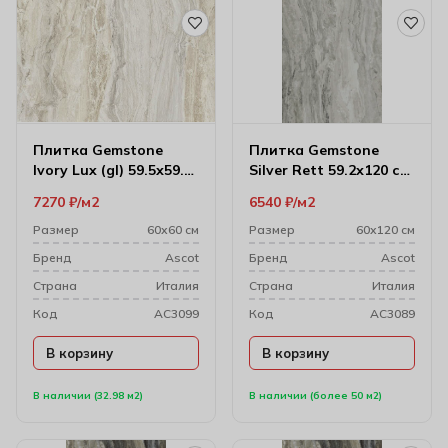
Плитка Gemstone
Плитка Gemstone
Ivory Lux (gl) 59.5х59.5
Silver Rett 59.2х120 см
см (10 мм)
(10 мм)
7270
₽
м2
6540
₽
м2
Размер
60х60 см
Размер
60х120 см
Бренд
Ascot
Бренд
Ascot
Cтрана
Италия
Cтрана
Италия
Код
AC3099
Код
AC3089
В корзину
В корзину
В наличии (32.98 м2)
В наличии (более 50 м2)