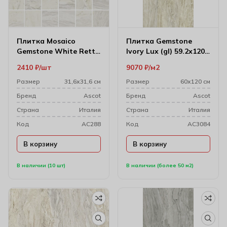
Плитка Mosaico
Плитка Gemstone
Gemstone White Rett
Ivory Lux (gl) 59.2х120
31.6х31.6 см (4.95х4.95)
см (10 мм)
2410
₽
шт
9070
₽
м2
Размер
31,6х31,6 см
Размер
60х120 см
Бренд
Ascot
Бренд
Ascot
Cтрана
Италия
Cтрана
Италия
Код
AC288
Код
AC3084
В корзину
В корзину
В наличии (10 шт)
В наличии (более 50 м2)