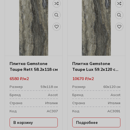
Плитка Gemstone
Плитка Gemstone
Taupe Rett 58.2х118 см
Taupe Lux 59.2х120 см
(10 мм)
6580
₽
м2
10670
₽
м2
Размер
59х118 см
Размер
60х120 см
Бренд
Ascot
Бренд
Ascot
Cтрана
Италия
Cтрана
Италия
Код
AC307
Код
AC3091
В корзину
Подробнее