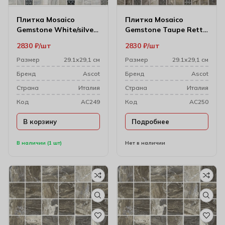
Плитка Mosaico
Плитка Mosaico
Gemstone White/silver
Gemstone Taupe Rett
Dec 29.1х29.1 см
29.1х29.1 см (3×3)
2830
₽
шт
2830
₽
шт
Размер
29.1х29,1 см
Размер
29.1х29,1 см
Бренд
Ascot
Бренд
Ascot
Cтрана
Италия
Cтрана
Италия
Код
AC249
Код
AC250
В корзину
Подробнее
В наличии (1 шт)
Нет в наличии