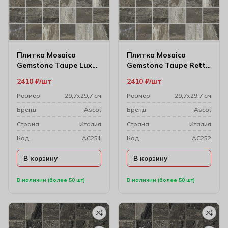
Плитка Mosaico
Плитка Mosaico
Gemstone Taupe Lux
Gemstone Taupe Rett
29.7х29.7 (4.7х4.7)
29.7х29.7 (4.95х4.95)
2410
₽
шт
2410
₽
шт
Размер
29,7х29,7 см
Размер
29,7х29,7 см
Бренд
Ascot
Бренд
Ascot
Cтрана
Италия
Cтрана
Италия
Код
AC251
Код
AC252
В корзину
В корзину
В наличии (более 50 шт)
В наличии (более 50 шт)