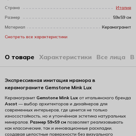
Страна
Италия
Размер
59х59 см
Материал
Керамогранит
Смотреть все характеристики
О товаре
Характеристики
Все лица
В
Экспрессивная имитация мрамора в
керамограните Gemstone Mink Lux
Керамогранит
Gemstone Mink Lux
от итальянского бренда
Ascot
— выбор архитекторов и дизайнеров для
современных интерьеров, где ценится не только
износостойкость, но и утончённая эстетика натуральных
минералов.
Размер 59×59 см
позволяет реализовывать
как классические, так и инновационные раскладки,
создавая целостные поверхности без визуального