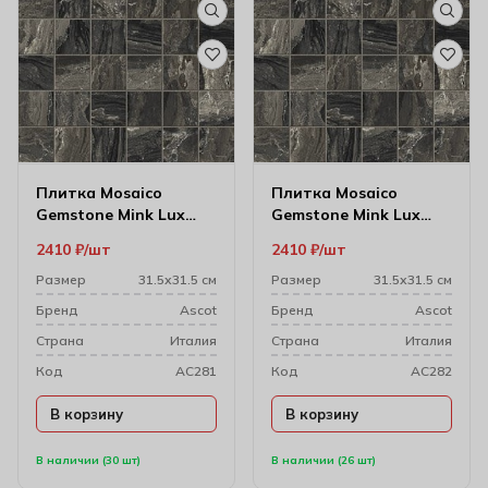
Плитка Mosaico
Плитка Mosaico
Gemstone Mink Lux
Gemstone Mink Lux
Чип 31.5х31.5 (3х3)
Чип 31.5х31.5 см
2410
₽
шт
2410
₽
шт
(4.7х4.7)
Размер
31.5х31.5 см
Размер
31.5х31.5 см
Бренд
Ascot
Бренд
Ascot
Cтрана
Италия
Cтрана
Италия
Код
AC281
Код
AC282
В корзину
В корзину
В наличии (30 шт)
В наличии (26 шт)