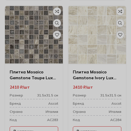
Плитка Mosaico
Плитка Mosaico
Gemstone Taupe Lux
Gemstone Ivory Lux
Чип 31.5х31.5 см (3х3)
Чип 31.5х31.5 см
2410
₽
шт
2410
₽
шт
(4.7х4.7)
Размер
31.5х31.5 см
Размер
31.5х31.5 см
Бренд
Ascot
Бренд
Ascot
Cтрана
Италия
Cтрана
Италия
Код
AC283
Код
AC284