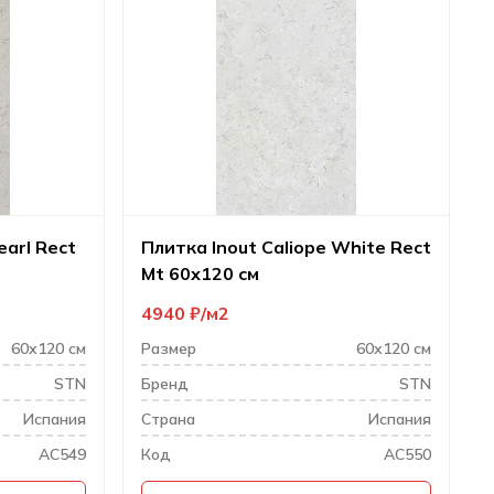
earl Rect
Плитка Inout Caliope White Rect
Mt 60х120 см
4940
₽
м2
60х120 см
Размер
60х120 см
STN
Бренд
STN
Испания
Cтрана
Испания
AC549
Код
AC550