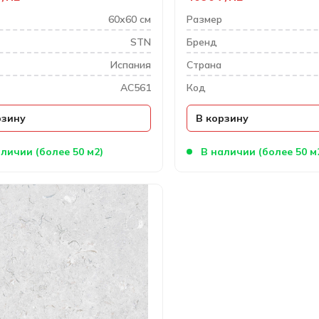
60х60 см
Размер
STN
Бренд
Испания
Cтрана
AC561
Код
рзину
В корзину
личии (более 50 м2)
В наличии (более 50 м