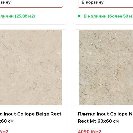
рзину
В корзину
личии (25.88 м2)
В наличии (более 50 м
 Inout Caliope Beige Rect
Плитка Inout Caliope N
х60 см
Rect Mt 60х60 см
₽
м2
4090
₽
м2