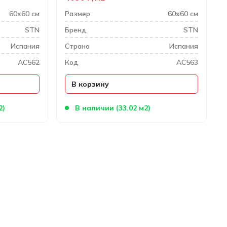
60х60 см
Размер
60х60 см
STN
Бренд
STN
Испания
Cтрана
Испания
AC562
Код
AC563
В корзину
2)
В наличии (33.02 м2)