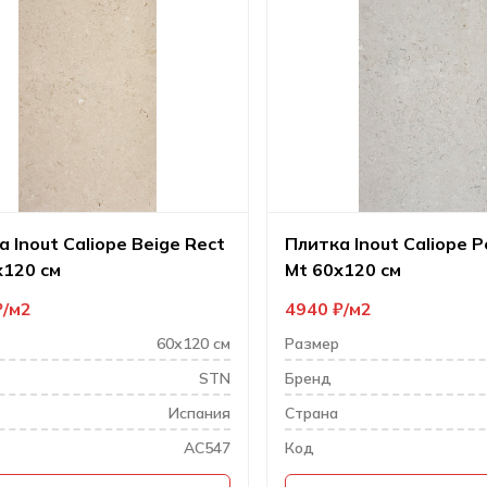
 Inout Caliope Beige Rect
Плитка Inout Caliope P
х120 см
Mt 60х120 см
₽
м2
4940
₽
м2
60х120 см
Размер
STN
Бренд
Испания
Cтрана
AC547
Код