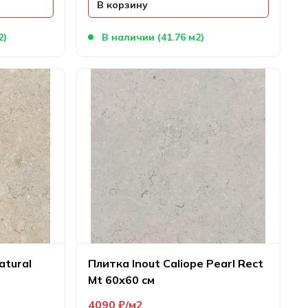
В корзину
2)
В наличии (41.76 м2)
atural
Плитка Inout Caliope Pearl Rect
Mt 60х60 см
4090
₽
м2