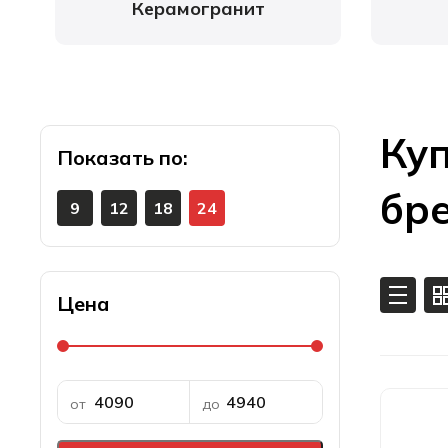
Керамогранит
Куп
Показать
бр
9
12
18
24
Цена
от
до