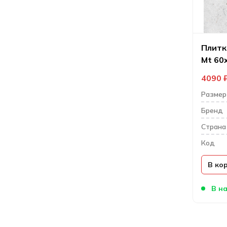
Плитка
Mt 60
4090
Размер
Бренд
Cтрана
Код
В ко
В на