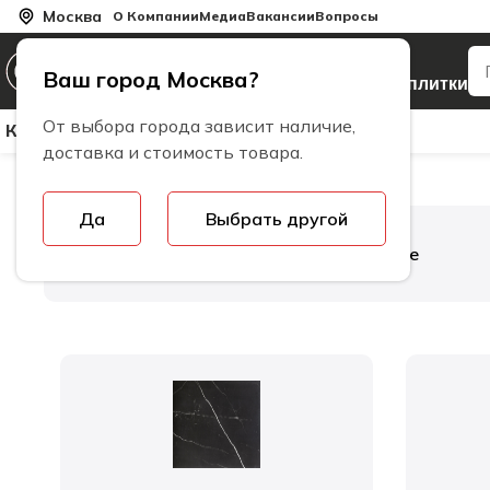
Москва
О Компании
Медиа
Вакансии
Вопросы
Производитель
Ваш город Москва?
керамогранита и плитки
От выбора города зависит наличие,
Керамическая Плитка
Керамогранит
Бренды
доставка и стоимость товара.
Да
Выбрать другой
Главная
Коллекции плитки
Сaliope