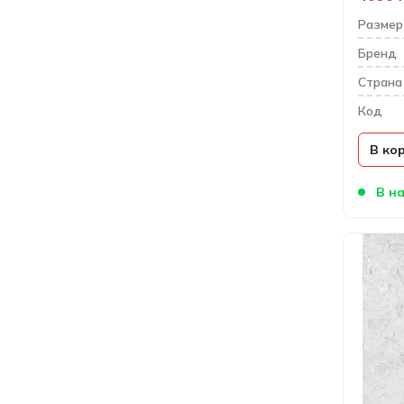
Размер
Бренд
Cтрана
Код
В ко
В на