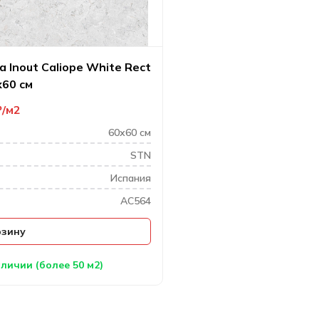
 Inout Caliope White Rect
х60 см
₽
м2
60х60 см
STN
Испания
AC564
рзину
личии (более 50 м2)