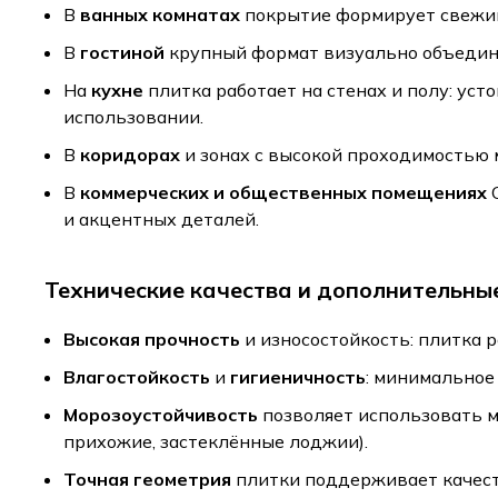
В
ванных комнатах
покрытие формирует свежий 
В
гостиной
крупный формат визуально объединя
На
кухне
плитка работает на стенах и полу: уст
использовании.
В
коридорах
и зонах с высокой проходимостью 
В
коммерческих и общественных помещениях
C
и акцентных деталей.
Технические качества и дополнительны
Высокая прочность
и износостойкость: плитка р
Влагостойкость
и
гигиеничность
: минимальное
Морозоустойчивость
позволяет использовать м
прихожие, застеклённые лоджии).
Точная геометрия
плитки поддерживает качест