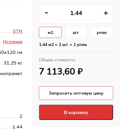
STN
м2
шт
упак
Испания
1.44 м2 = 2 шт = 1 упак
60х120 см
Общая стоимость:
31.25 кг
7 113,60
₽
могранит
Запросить оптовую цену
В корзину
2
1.44