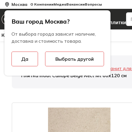
Москва
О Компании
Медиа
Вакансии
Вопросы
Производитель
Ваш город Москва?
керамогранита и плитки
От выбора города зависит наличие,
Керамическая Плитка
Керамогранит
Бренды
доставка и стоимость товара.
Да
Выбрать другой
Главная
Керамогранит
Керамогранит дл
Плитка Inout Caliope Beige Rect Mt 60х120 см