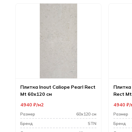
Плитка Inout Caliope Pearl Rect
Плитка 
Mt 60х120 см
Rect Mt
4940
₽
м2
4940
₽
Размер
60х120 см
Размер
Бренд
STN
Бренд