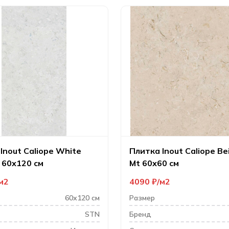
Inout Caliope White
Плитка Inout Caliope Be
 60х120 см
Mt 60х60 см
м2
4090
₽
м2
60х120 см
Размер
STN
Бренд