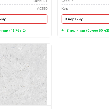
Испания
Cтрана
AC550
Код
ину
В корзину
ичии (41.76 м2)
В наличии (более 50 м2