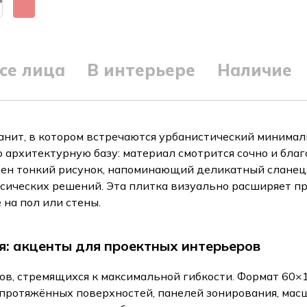
се лица
В интерьере
Наличие
нит, в котором встречаются урбанистический минимал
архитектурную базу: материал смотрится сочно и бла
ен тонкий рисунок, напоминающий деликатный сланец, 
ических решений. Эта плитка визуально расширяет про
на пол или стены.
я: акценты для проектных интерьеров
ров, стремящихся к максимальной гибкости. Формат 60
протяжённых поверхностей, панелей зонирования, мас