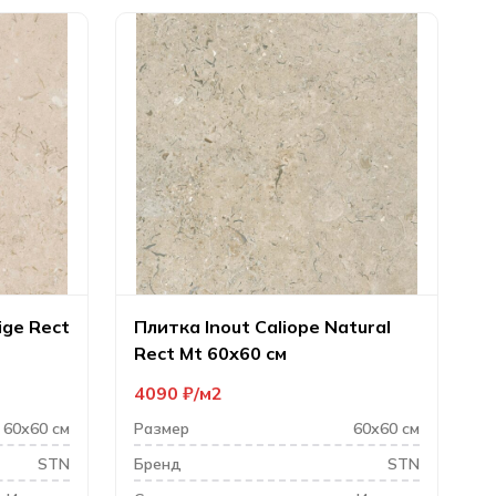
ige Rect
Плитка Inout Caliope Natural
Rect Mt 60х60 см
4090
₽
м2
60х60 см
Размер
60х60 см
STN
Бренд
STN