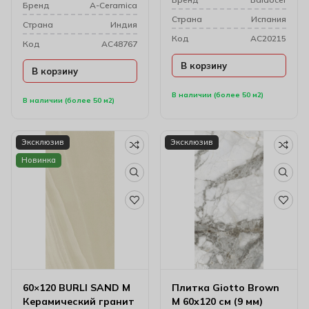
Бренд
A-Ceramica
Cтрана
Испания
Cтрана
Индия
Код
AC20215
Код
AC48767
В корзину
В корзину
В наличии (более 50 м2)
В наличии (более 50 м2)
Эксклюзив
Эксклюзив
Новинка
60×120 BURLI SAND M
Плитка Giotto Brown
Керамический гранит
M 60х120 см (9 мм)