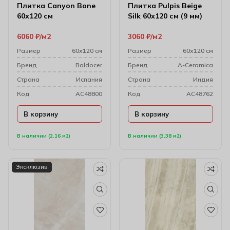
Плитка Canyon Bone
Плитка Pulpis Beige
60х120 см
Silk 60х120 см (9 мм)
6060
₽
м2
3060
₽
м2
Размер
60х120 см
Размер
60х120 см
Бренд
Baldocer
Бренд
A-Ceramica
Cтрана
Испания
Cтрана
Индия
Код
AC48800
Код
AC48762
В корзину
В корзину
В наличии (2.16 м2)
В наличии (3.38 м2)
Эксклюзив