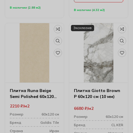
В наличии (2.88 м2)
В наличии (4.32 м2)
Эксклюзив
Плитка Runa Beige
Плитка Giotto Brown
Semi Polished 60х120
P 60х120 см (10 мм)
см
2210
₽
м2
6680
₽
м2
Размер
60х120 см
Размер
60х120 см
Бренд
Goldis Tile
Бренд
CL KER
Cтрана
Иран