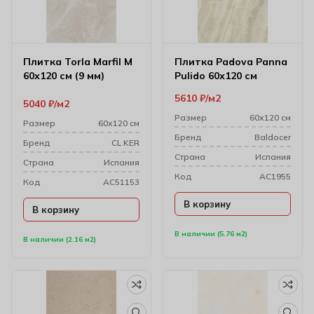
Плитка Torla Marfil M
Плитка Padova Panna
60х120 см (9 мм)
Pulido 60х120 см
5610
₽
м2
5040
₽
м2
Размер
60х120 см
Размер
60х120 см
Бренд
Baldocer
Бренд
CL KER
Cтрана
Испания
Cтрана
Испания
Код
AC1955
Код
AC51153
В корзину
В корзину
В наличии (5.76 м2)
В наличии (2.16 м2)