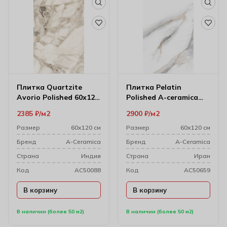
Плитка Quartzite
Плитка Pelatin
Avorio Polished 60х120
Polished A-ceramica
см (9 мм)
60х120 см (10 мм)
2385
₽
м2
2900
₽
м2
Ac76509
Размер
60х120 см
Размер
60х120 см
Бренд
A-Ceramica
Бренд
A-Ceramica
Cтрана
Индия
Cтрана
Иран
Код
AC50088
Код
AC50659
В корзину
В корзину
В наличии (более 50 м2)
В наличии (более 50 м2)