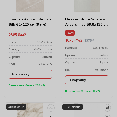
Плитка Armani Bianco
Плитка Bone Sardeni
Silk 60х120 см (9 мм)
A-ceramica 59.8х120 см
(10 мм) 61w1251a
-21%
2385
₽
м2
1870
₽
м2
2375
₽
Размер
60х120 см
Размер
60х120 см
Бренд
A-Ceramica
Бренд
Fakhar
Cтрана
Индия
Cтрана
Иран
Код
AC48765
Код
AC49835
В корзину
В корзину
В наличии (более 200 м2)
В наличии (более 50 м2)
Эксклюзив
Эксклюзив