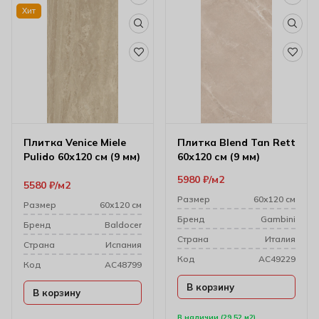
Хит
Плитка Venice Miele
Плитка Blend Tan Rett
Pulido 60х120 см (9 мм)
60х120 см (9 мм)
5980
₽
м2
5580
₽
м2
Размер
60х120 см
Размер
60х120 см
Бренд
Gambini
Бренд
Baldocer
Cтрана
Италия
Cтрана
Испания
Код
AC49229
Код
AC48799
В корзину
В корзину
В наличии (29.52 м2)