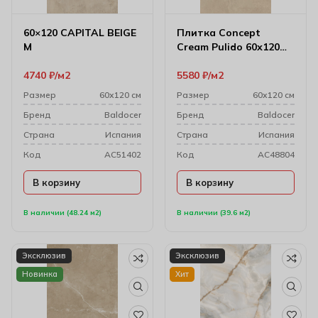
60×120 CAPITAL BEIGE
Плитка Concept
M
Cream Pulido 60х120
см (9 мм)
4740
₽
м2
5580
₽
м2
Размер
60х120 см
Размер
60х120 см
Бренд
Baldocer
Бренд
Baldocer
Cтрана
Испания
Cтрана
Испания
Код
AC51402
Код
AC48804
В корзину
В корзину
В наличии (48.24 м2)
В наличии (39.6 м2)
Эксклюзив
Эксклюзив
Новинка
Хит