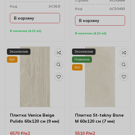
Cтрана
Испания
Код
AC919
Код
AC50493
В корзину
В корзину
В наличии (4.32 м2)
В наличии (4.32 м2)
Эксклюзив
Эксклюзив
Хит
Новинка
Хит
Плитка Venice Beige
Плитка St-tekny Bone
Pulido 60х120 см (9 мм)
M 60х120 см (7 мм)
6570
₽
м2
5510
₽
м2