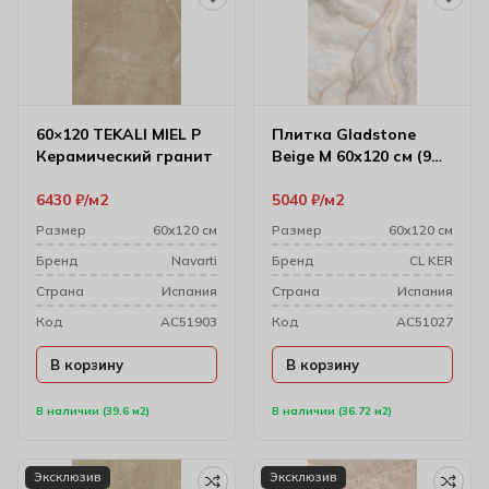
60×120 TEKALI MIEL P
Плитка Gladstone
Керамический гранит
Beige M 60х120 см (9
мм)
6430
₽
м2
5040
₽
м2
Размер
60х120 см
Размер
60х120 см
Бренд
Navarti
Бренд
CL KER
Cтрана
Испания
Cтрана
Испания
Код
AC51903
Код
AC51027
В корзину
В корзину
В наличии (39.6 м2)
В наличии (36.72 м2)
Эксклюзив
Эксклюзив