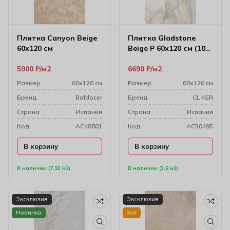
Плитка Canyon Beige
Плитка Gladstone
60х120 см
Beige P 60х120 см (10
мм)
5900
₽
м2
6690
₽
м2
Размер
60х120 см
Размер
60х120 см
Бренд
Baldocer
Бренд
CL KER
Cтрана
Испания
Cтрана
Испания
Код
AC48801
Код
AC50495
В корзину
В корзину
В наличии (7.92 м2)
В наличии (3.6 м2)
Эксклюзив
Эксклюзив
Новинка
Хит