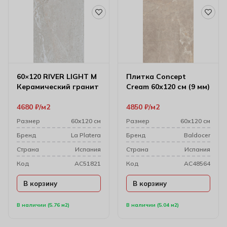
60×120 RIVER LIGHT M
Плитка Concept
Керамический гранит
Cream 60х120 см (9 мм)
4680
₽
м2
4850
₽
м2
Размер
60х120 см
Размер
60х120 см
Бренд
La Platera
Бренд
Baldocer
Cтрана
Испания
Cтрана
Испания
Код
AC51821
Код
AC48564
В корзину
В корзину
В наличии (5.76 м2)
В наличии (5.04 м2)