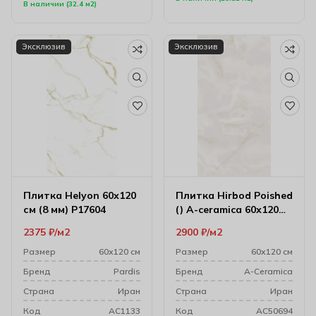
В наличии (32.4 м2)
Эксклюзив
Эксклюзив
Плитка Helyon 60х120
Плитка Hirbod Poished
см (8 мм) P17604
() A-ceramica 60х120
см (10 мм) Ac76346
2375
₽
м2
2900
₽
м2
Размер
60х120 см
Размер
60х120 см
Бренд
Pardis
Бренд
A-Ceramica
Cтрана
Иран
Cтрана
Иран
Код
AC1133
Код
AC50694