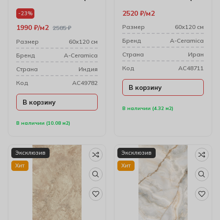
мм)
мм) 17604
2520
₽
м2
-23%
1990
₽
м2
Размер
60х120 см
2585
₽
Бренд
A-Ceramica
Размер
60х120 см
Cтрана
Иран
Бренд
A-Ceramica
Код
AC48711
Cтрана
Индия
Код
AC49782
В корзину
В корзину
В наличии (4.32 м2)
В наличии (10.08 м2)
Эксклюзив
Эксклюзив
Хит
Хит