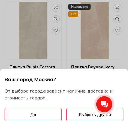
Эксклюзив
Хит
Плитка Pulpis Tortora
Плитка Bayona Ivory
Sat/rett (ugl) 60х120
Natural 60х120 см
см 65406
Ваш город Москва?
10200
₽
м2
5360
₽
м2
Размер
60х120 см
От выбора города зависит наличие, доставка и
Размер
60х120 см
стоимость товара.
Бренд
Cerdomus
Бренд
Baldocer
Cтрана
Италия
Cтрана
Испания
Код
AC923
Да
Выбрать другой
Код
AC342
В корзину
В корзину