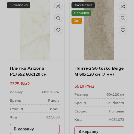
Эксклюзив
Эксклюзив
Новинка
Хит
Плитка Arizona
Плитка St-toska Beige
P17652 60х120 см
M 60х120 см (7 мм)
2375
₽
м2
5510
₽
м2
Размер
60х120 см
Размер
60х120 см
Бренд
Pardis
Бренд
La Platera
Cтрана
Иран
Cтрана
Испания
Код
AC1066
Код
AC51073
В корзину
В корзину