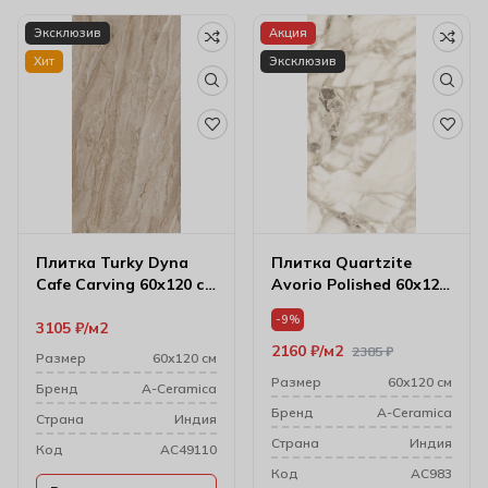
Эксклюзив
Акция
Хит
Эксклюзив
Плитка Turky Dyna
Плитка Quartzite
Cafe Carving 60х120 см
Avorio Polished 60х120
(9 мм)
см (7 мм)
-9%
3105
₽
м2
2160
₽
м2
2385
₽
Размер
60х120 см
Размер
60х120 см
Бренд
A-Ceramica
Бренд
A-Ceramica
Cтрана
Индия
Cтрана
Индия
Код
AC49110
Код
AC983