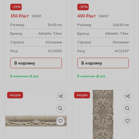
8000813
8000811
-28%
-30%
150
₽
шт
400
₽
шт
208
₽
568
₽
Размер
5х30 см
Размер
10х30 см
Бренд
Atlantic Tiles
Бренд
Atlantic Tiles
Cтрана
Испания
Cтрана
Испания
Код
AC3030
Код
AC2197
В корзину
В корзину
В наличии (9 шт)
В наличии (6 шт)
Акция
Акция