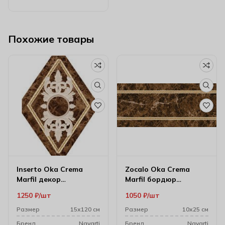
Похожие товары
Inserto Oka Crema
Zocalo Oka Crema
Marfil декор
Marfil бордюр
настенный 10.5*14.5
настенный 10*25
1250
₽
шт
1050
₽
шт
Размер
15х120 см
Размер
10х25 см
Бренд
Navarti
Бренд
Navarti