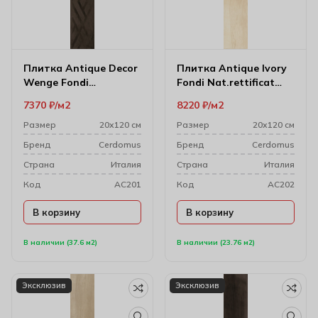
Плитка Antique Decor
Плитка Antique Ivory
Wenge Fondi
Fondi Nat.rettificat
Rett.decorati 20х120
20х120 см
7370
₽
м2
8220
₽
м2
см 7307
Размер
20х120 см
Размер
20х120 см
Бренд
Cerdomus
Бренд
Cerdomus
Cтрана
Италия
Cтрана
Италия
Код
AC201
Код
AC202
В корзину
В корзину
В наличии (37.6 м2)
В наличии (23.76 м2)
Эксклюзив
Эксклюзив