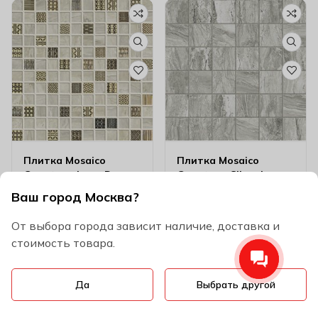
Плитка Mosaico
Плитка Mosaico
Gemstone Ivory Dec
Gemstone Silver Lux
29.1х29.1
Чип 29.1х29.1 см
Ваш город Москва?
2410
₽
шт
2410
₽
шт
(4.7×4.7)
Размер
29.1х29,1 см
Размер
29.1х29,1 см
От выбора города зависит наличие, доставка и
Бренд
Ascot
Бренд
Ascot
стоимость товара.
Cтрана
Италия
Cтрана
Италия
Код
AC242
Код
AC248
Да
Выбрать другой
В корзину
В корзину