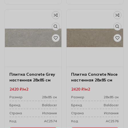
Плитка Concrete Grey
Плитка Concrete Noce
настенная 28х85 см
настенная 28х85 см
2420
₽
м2
2420
₽
м2
Размер
28х85 см
Размер
28х85 см
Бренд
Baldocer
Бренд
Baldocer
Cтрана
Испания
Cтрана
Испания
Код
AC2574
Код
AC2576