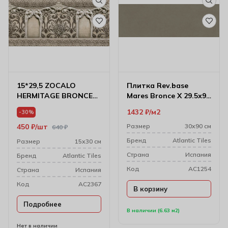
15*29,5 ZOCALO
Плитка Rev.base
HERMITAGE BRONCE
Mares Bronce X 29.5х90
8000809
см 8000495
1432
₽
м2
-30%
450
₽
шт
Размер
30х90 см
640
₽
Бренд
Atlantic Tiles
Размер
15х30 см
Cтрана
Испания
Бренд
Atlantic Tiles
Код
AC1254
Cтрана
Испания
Код
AC2367
В корзину
Подробнее
В наличии (6.63 м2)
Нет в наличии