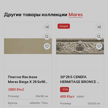
Другие товары коллекции
Mares
Акция
Плитка Rev.base
10*29.5 CENEFA
Mares Beige X 29.5х90
HERMITAGE BRONCE Х
см 8000493
8000810
1800
₽
м2
-30%
Размер
30х90 см
400
₽
шт
568
₽
Бренд
Atlantic Tiles
Размер
10х30 см