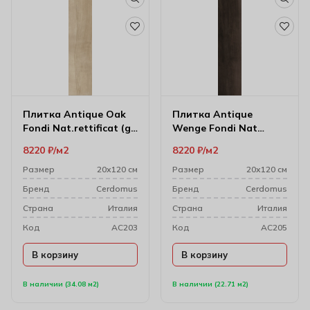
Плитка Antique Oak
Плитка Antique
Fondi Nat.rettificat (gl)
Wenge Fondi Nat
20х120 см
Rettificat (gl) 20х120
8220
₽
м2
8220
₽
м2
см 73002
Размер
20х120 см
Размер
20х120 см
Бренд
Cerdomus
Бренд
Cerdomus
Cтрана
Италия
Cтрана
Италия
Код
AC203
Код
AC205
В корзину
В корзину
В наличии (34.08 м2)
В наличии (22.71 м2)