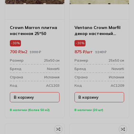
Crown Marron плитка
Ventano Crown Marfil
настенная 25*50
декор настенный
25*50
-30%
-30%
700
₽
м2
875
₽
шт
1000
₽
1248
₽
Размер
25х50 см
Размер
25х50 см
Бренд
Navarti
Бренд
Navarti
Cтрана
Испания
Cтрана
Испания
Код
AC1203
Код
AC1209
В корзину
В корзину
В наличии (более 50 м2)
В наличии (20 шт)