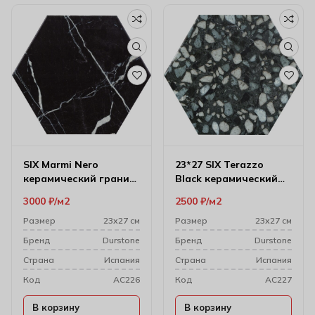
SIX Marmi Nero
23*27 SIX Terazzo
керамический гранит
Black керамический
23*27
гранит
3000
₽
м2
2500
₽
м2
Размер
23х27 см
Размер
23х27 см
Бренд
Durstone
Бренд
Durstone
Cтрана
Испания
Cтрана
Испания
Код
AC226
Код
AC227
В корзину
В корзину