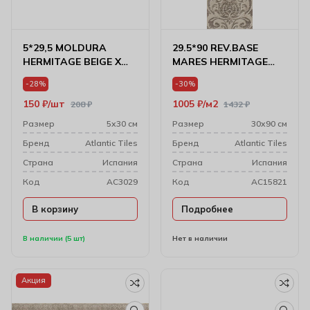
5*29,5 MOLDURA
29.5*90 REV.BASE
HERMITAGE BEIGE X
MARES HERMITAGE
8000812
BEIGE X 8000163
-28%
-30%
150
₽
шт
1005
₽
м2
208
₽
1432
₽
Размер
5х30 см
Размер
30х90 см
Бренд
Atlantic Tiles
Бренд
Atlantic Tiles
Cтрана
Испания
Cтрана
Испания
Код
AC3029
Код
AC15821
В корзину
Подробнее
В наличии (5 шт)
Нет в наличии
Акция