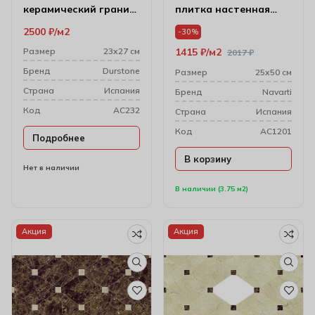
керамический гранит
плитка настенная
23*27
25*50
2500
₽
м2
-30%
Размер
23х27 см
1415
₽
м2
2017
₽
Бренд
Durstone
Размер
25х50 см
Cтрана
Испания
Бренд
Navarti
Код
AC232
Cтрана
Испания
Код
AC1201
Подробнее
В корзину
Нет в наличии
В наличии (3.75 м2)
Акция
Акция