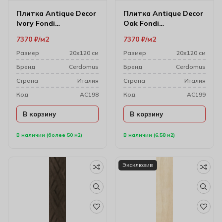
Плитка Antique Decor
Плитка Antique Decor
Ivory Fondi
Oak Fondi
Rett.decorati (gl)
Rett.decorati 20х120
7370
₽
м2
7370
₽
м2
20х120 см
см
Размер
20х120 см
Размер
20х120 см
Бренд
Cerdomus
Бренд
Cerdomus
Cтрана
Италия
Cтрана
Италия
Код
AC198
Код
AC199
В корзину
В корзину
В наличии (более 50 м2)
В наличии (6.58 м2)
Эксклюзив