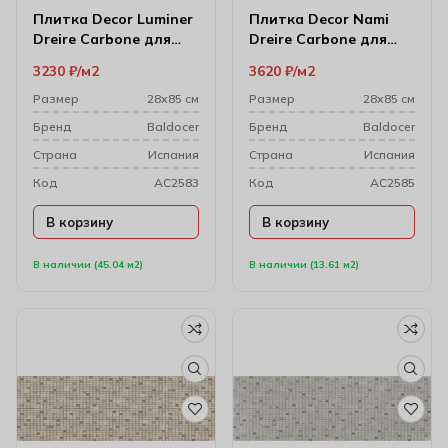
Плитка Decor Luminer
Плитка Decor Nami
Dreire Carbone для
Dreire Carbone для
настенного декора
стен 28х85 см
3230
₽
м2
3620
₽
м2
28х85 см
Размер
28х85 см
Размер
28х85 см
Бренд
Baldocer
Бренд
Baldocer
Cтрана
Испания
Cтрана
Испания
Код
AC2583
Код
AC2585
В корзину
В корзину
В наличии (45.04 м2)
В наличии (13.61 м2)