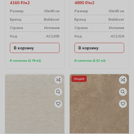
4160
₽
м2
4890
₽
м2
Размер
30х90 см
Размер
30х90 см
Бренд
Baldocer
Бренд
Baldocer
Cтрана
Испания
Cтрана
Испания
Код
AC1305
Код
AC1316
В корзину
В корзину
В наличии (3.78 м2)
В наличии (3.51 м2)
Акция