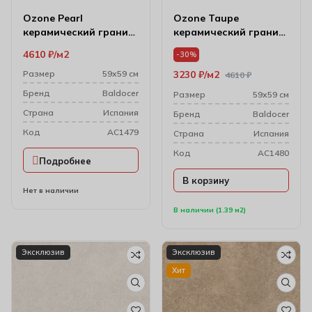
Ozone Pearl
Ozone Taupe
керамический гранит
керамический гранит
59*59
59*59
4610
₽
м2
-30%
Размер
59х59 см
3230
₽
м2
4610
₽
Бренд
Baldocer
Размер
59х59 см
Cтрана
Испания
Бренд
Baldocer
Код
AC1479
Cтрана
Испания
Код
AC1480
Подробнее
В корзину
Нет в наличии
В наличии (1.39 м2)
Эксклюзив
Эксклюзив
Хит