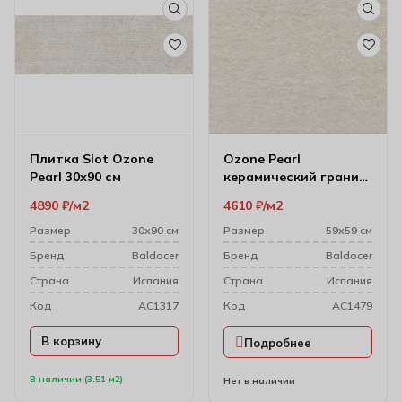
Плитка Slot Ozone
Ozone Pearl
Pearl 30х90 см
керамический гранит
59*59
4890
₽
м2
4610
₽
м2
Размер
30х90 см
Размер
59х59 см
Бренд
Baldocer
Бренд
Baldocer
Cтрана
Испания
Cтрана
Испания
Код
AC1317
Код
AC1479
В корзину
Подробнее
В наличии (3.51 м2)
Нет в наличии