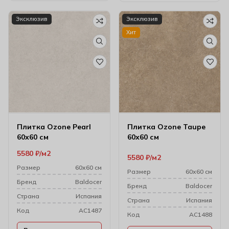
Эксклюзив
Эксклюзив
Хит
Плитка Ozone Pearl
Плитка Ozone Taupe
60х60 см
60х60 см
5580
₽
м2
5580
₽
м2
Размер
60х60 см
Размер
60х60 см
Бренд
Baldocer
Бренд
Baldocer
Cтрана
Испания
Cтрана
Испания
Код
AC1487
Код
AC1488