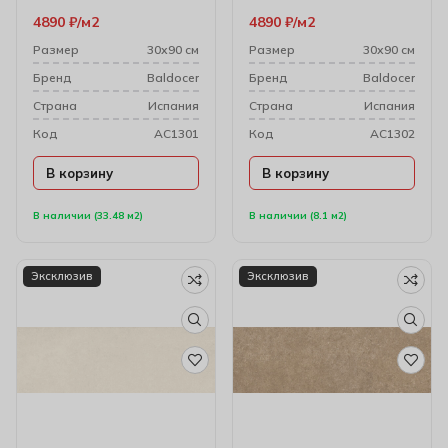
4890
₽
м2
4890
₽
м2
Размер
30х90 см
Размер
30х90 см
Бренд
Baldocer
Бренд
Baldocer
Cтрана
Испания
Cтрана
Испания
Код
AC1301
Код
AC1302
В корзину
В корзину
В наличии (33.48 м2)
В наличии (8.1 м2)
Эксклюзив
Эксклюзив