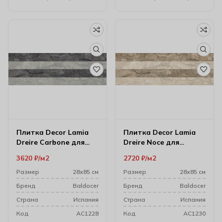
Плитка Decor Lamia
Плитка Decor Lamia
Dreire Carbone для
Dreire Noce для
стен 28х85 см
настенного декора
3620
₽
м2
2720
₽
м2
28х85 см
Размер
28х85 см
Размер
28х85 см
Бренд
Baldocer
Бренд
Baldocer
Cтрана
Испания
Cтрана
Испания
Код
AC1228
Код
AC1230