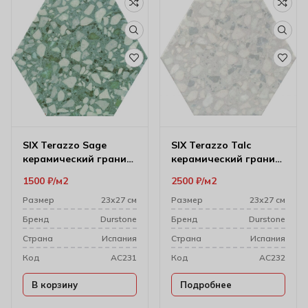
SIX Terazzo Sage
SIX Terazzo Talc
керамический гранит
керамический гранит
23*27
23*27
1500
₽
м2
2500
₽
м2
Размер
23х27 см
Размер
23х27 см
Бренд
Durstone
Бренд
Durstone
Cтрана
Испания
Cтрана
Испания
Код
AC231
Код
AC232
В корзину
Подробнее