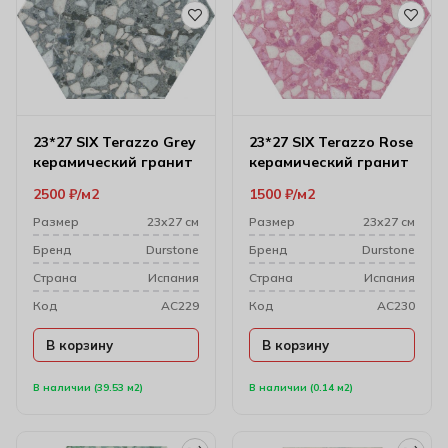
23*27 SIX Terazzo Grey
23*27 SIX Terazzo Rose
керамический гранит
керамический гранит
2500
₽
м2
1500
₽
м2
Размер
23х27 см
Размер
23х27 см
Бренд
Durstone
Бренд
Durstone
Cтрана
Испания
Cтрана
Испания
Код
AC229
Код
AC230
В корзину
В корзину
В наличии (39.53 м2)
В наличии (0.14 м2)