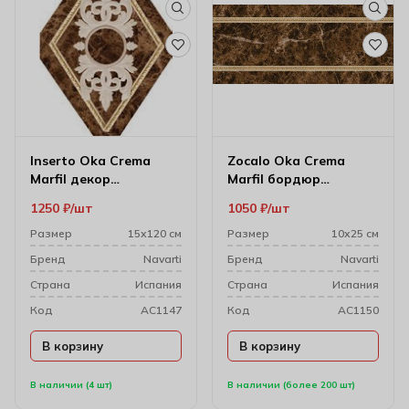
Inserto Oka Crema
Zocalo Oka Crema
Marfil декор
Marfil бордюр
настенный 10.5*14.5
настенный 10*25
1250
₽
шт
1050
₽
шт
Размер
15х120 см
Размер
10х25 см
Бренд
Navarti
Бренд
Navarti
Cтрана
Испания
Cтрана
Испания
Код
AC1147
Код
AC1150
В корзину
В корзину
В наличии (4 шт)
В наличии (более 200 шт)