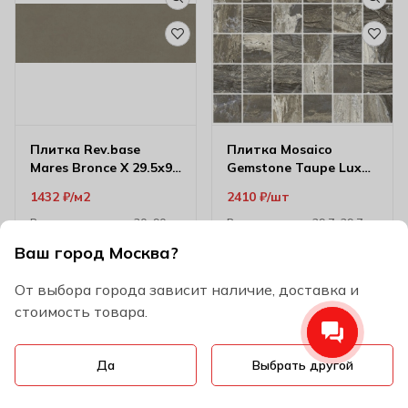
Плитка Rev.base
Плитка Mosaico
Mares Bronce X 29.5х90
Gemstone Taupe Lux
см 8000495
29.7х29.7 (4.7х4.7)
1432
₽
м2
2410
₽
шт
Размер
30х90 см
Размер
29,7х29,7 см
Бренд
Atlantic Tiles
Бренд
Ascot
Ваш город Москва?
Cтрана
Испания
Cтрана
Италия
От выбора города зависит наличие, доставка и
Код
AC1254
Код
AC251
стоимость товара.
В корзину
В корзину
Да
Выбрать другой
В наличии (6.63 м2)
В наличии (более 50 шт)