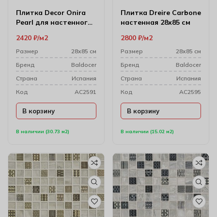
Плитка Decor Onira
Плитка Dreire Carbone
Pearl для настенного
настенная 28х85 см
декора 28х85 см
2420
₽
м2
2800
₽
м2
Размер
28х85 см
Размер
28х85 см
Бренд
Baldocer
Бренд
Baldocer
Cтрана
Испания
Cтрана
Испания
Код
AC2591
Код
AC2595
В корзину
В корзину
В наличии (30.73 м2)
В наличии (15.02 м2)