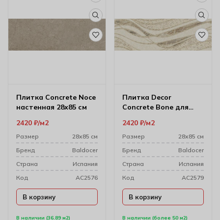
Плитка Concrete Noce
Плитка Decor
настенная 28х85 см
Concrete Bone для
настенного декора
2420
₽
м2
2420
₽
м2
28х85 см
Размер
28х85 см
Размер
28х85 см
Бренд
Baldocer
Бренд
Baldocer
Cтрана
Испания
Cтрана
Испания
Код
AC2576
Код
AC2579
В корзину
В корзину
В наличии (36.89 м2)
В наличии (более 50 м2)