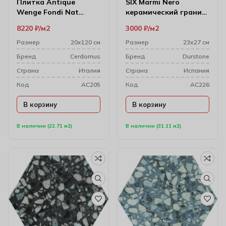
Плитка Antique
SIX Marmi Nero
Wenge Fondi Nat
керамический гранит
Rettificat (gl) 20х120
23*27
8220
₽
м2
3000
₽
м2
см 73002
Размер
20х120 см
Размер
23х27 см
Бренд
Cerdomus
Бренд
Durstone
Cтрана
Италия
Cтрана
Испания
Код
AC205
Код
AC226
В корзину
В корзину
В наличии (22.71 м2)
В наличии (31.11 м2)