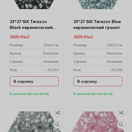
23*27 SIX Terazzo
23*27 SIX Terazzo Blue
Black керамический
керамический гранит
гранит
2500
₽
м2
1500
₽
м2
Размер
23х27 см
Размер
23х27 см
Бренд
Durstone
Бренд
Durstone
Cтрана
Испания
Cтрана
Испания
Код
AC227
Код
AC228
В корзину
В корзину
В наличии (более 50 м2)
В наличии (более 50 м2)