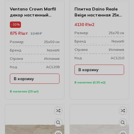
Ventano Crown Marfil
Плитка Daino Reale
декор настенный
Beige настенная 25х70
25*50
см
4130
₽
м2
-30%
875
₽
шт
Размер
25х70 см
1248
₽
Бренд
Navarti
Размер
25х50 см
Cтрана
Испания
Бренд
Navarti
Код
AC1210
Cтрана
Испания
Код
AC1209
В корзину
В корзину
В наличии (0.35 м2)
В наличии (20 шт)