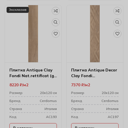
Эксклюзив
Плитка Antique Clay
Плитка Antique Decor
Fondi Nat.rettificat (gl)
Clay Fondi
20х120 см
Rett.decorati 20х120
8220
₽
м2
7370
₽
м2
см
Размер
20х120 см
Размер
20х120 см
Бренд
Cerdomus
Бренд
Cerdomus
Cтрана
Италия
Cтрана
Италия
Код
AC193
Код
AC197
В корзину
В корзину