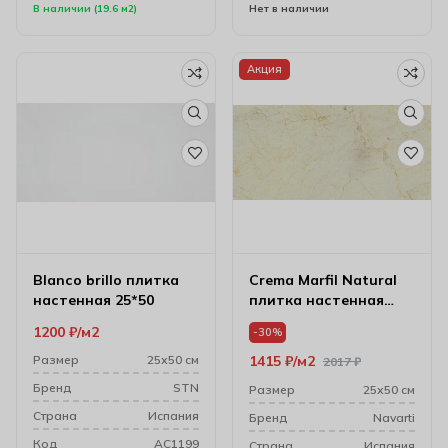
В наличии (19.6 м2)
Нет в наличии
Акция
Blanсo brillo плитка
Crema Marfil Natural
настенная 25*50
плитка настенная
25*50
1200
₽
м2
-30%
Размер
25х50 см
1415
₽
м2
2017
₽
Бренд
STN
Размер
25х50 см
Cтрана
Испания
Бренд
Navarti
Код
AC1199
Cтрана
Испания