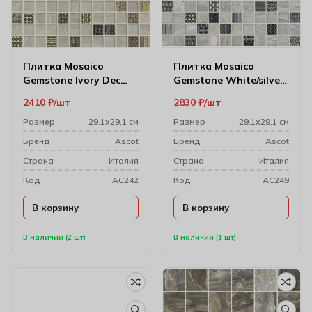
Плитка Mosaico
Плитка Mosaico
Gemstone Ivory Dec
Gemstone White/silver
29.1х29.1
Dec 29.1х29.1 см
2410
₽
шт
2830
₽
шт
Размер
29.1х29,1 см
Размер
29.1х29,1 см
Бренд
Ascot
Бренд
Ascot
Cтрана
Италия
Cтрана
Италия
Код
AC242
Код
AC249
В корзину
В корзину
В наличии (2 шт)
В наличии (1 шт)