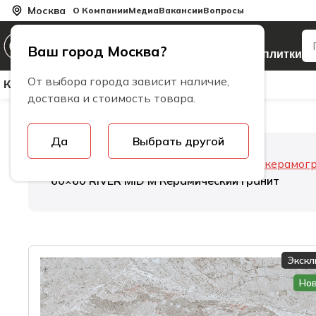
Москва
О Компании
Медиа
Вакансии
Вопросы
Производитель
Ваш город Москва?
керамогранита и плитки
От выбора города зависит наличие,
Керамическая Плитка
Керамогранит
Бренды
доставка и стоимость товара.
Да
Выбрать другой
Главная
Керамогранит
Толщина керамог
60×60 RIVER MID M Керамический гранит
Экск
Но