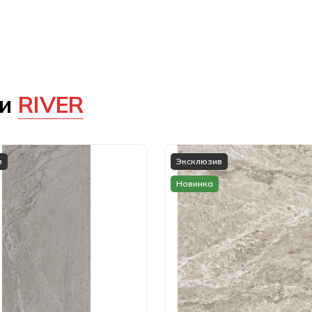
ии
RIVER
в
Эксклюзив
Новинка