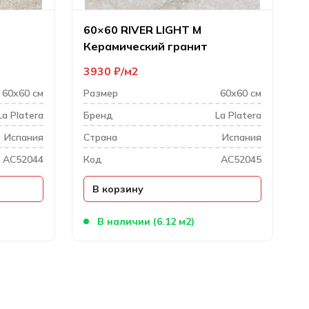
60×60 RIVER LIGHT M
Керамический гранит
3930
₽
м2
60х60 см
Размер
60х60 см
La Platera
Бренд
La Platera
Испания
Cтрана
Испания
AC52044
Код
AC52045
В корзину
В наличии (6.12 м2)