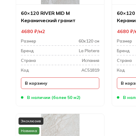
60×120 RIVER MID M
60×120
Керамический гранит
Керами
4680
₽
м2
4680
₽
Размер
60х120 см
Размер
Бренд
La Platera
Бренд
Cтрана
Испания
Cтрана
Код
AC51819
Код
В корзину
В корз
В наличии (более 50 м2)
В нал
Эксклюзив
Новинка