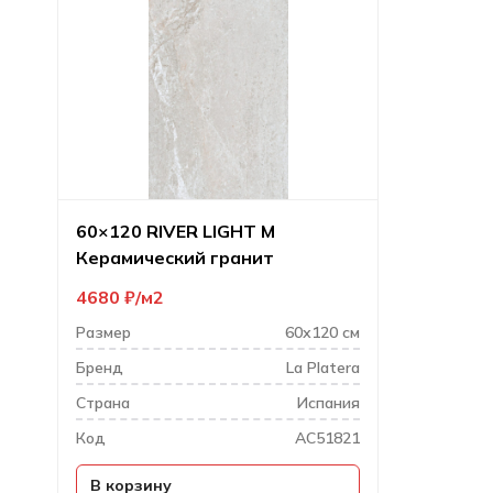
60×120 RIVER LIGHT M
Керамический гранит
4680
₽
м2
Размер
60х120 см
Бренд
La Platera
Cтрана
Испания
Код
AC51821
В корзину