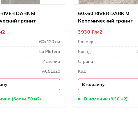
 RIVER DARK M
60×60 RIVER DARK M
ческий гранит
Керамический гранит
м2
3930
₽
м2
60х120 см
Размер
La Platera
Бренд
Испания
Cтрана
AC51820
Код
ину
В корзину
ичии (более 50 м2)
В наличии (9.36 м2)