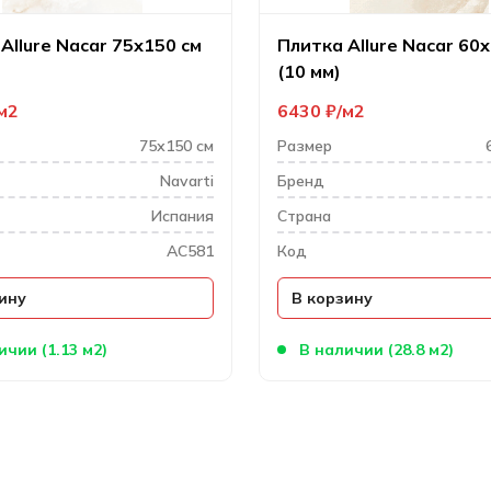
Allure Nacar 75х150 см
Плитка Allure Nacar 60
(10 мм)
м2
6430
₽
м2
75х150 см
Размер
Navarti
Бренд
Испания
Cтрана
AC581
Код
ину
В корзину
ичии (1.13 м2)
В наличии (28.8 м2)