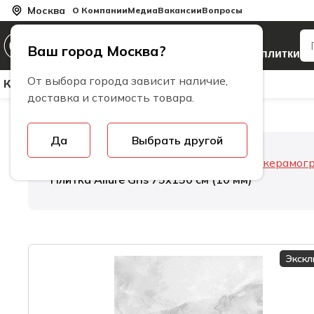
Москва
О Компании
Медиа
Вакансии
Вопросы
Производитель
Ваш город Москва?
керамогранита и плитки
От выбора города зависит наличие,
Керамическая Плитка
Керамогранит
Бренды
доставка и стоимость товара.
Да
Выбрать другой
Главная
Керамогранит
Толщина керамог
Плитка Allure Gris 75х150 см (10 мм)
Экск