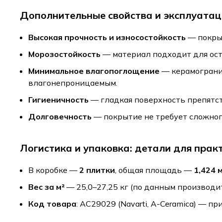
Дополнительные свойства и эксплуатац
Высокая прочность и износостойкость
— покрыт
Морозостойкость
— материал подходит для ост
Минимальное влагопоглощение
— керамогранит
влагонепроницаемым.
Гигиеничность
— гладкая поверхность препятст
Долговечность
— покрытие не требует сложного
Логистика и упаковка: детали для прак
В коробке —
2 плитки
, общая площадь —
1,424 м
Вес за м²
— 25,0–27,25 кг (по данным производит
Код товара
: AC29029 (Navarti, A-Ceramica) — п