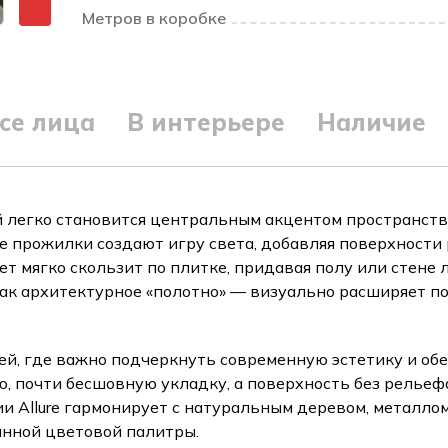
Метров в коробке
се лица
В интерьере
Наличие
й легко становится центральным акцентом пространств
ие прожилки создают игру света, добавляя поверхности
т мягко скользит по плитке, придавая полу или стене л
как архитектурное «полотно» — визуально расширяет по
й, где важно подчеркнуть современную эстетику и об
 почти бесшовную укладку, а поверхность без рельеф
и Allure гармонирует с натуральным деревом, металло
анной цветовой палитры.