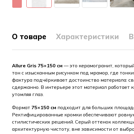
О товаре
Характеристики
В
Allure Gris 75×150 см
— это керамогранит, которы
тон с изысканным рисунком под мрамор, где тонк
фактура подчёркивает достоинство материала: све
сдержанно. В интерьере этот материал работает 
утомляя глаз.
Формат
75×150 см
подходит для больших площаде
Ректифицированные кромки обеспечивают ровную,
стилистических решений. Серый оттенок коллекци
архитектурную чистоту, вне зависимости от выбр