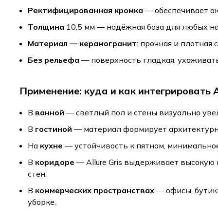
Ректифицированная кромка
— обеспечивает ак
Толщина
10,5 мм — надёжная база для любых н
Материал — керамогранит
: прочная и плотная
Без рельефа
— поверхность гладкая, ухаживать 
Применение: куда и как интегрировать Al
В
ванной
— светлый пол и стены визуально уве
В
гостиной
— материал формирует архитектурную
На
кухне
— устойчивость к пятнам, минимальное
В
коридоре
— Allure Gris выдерживает высокую
стен.
В
коммерческих пространствах
— офисы, бутики
уборке.