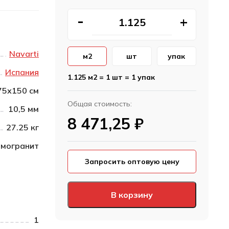
Navarti
м2
шт
упак
Испания
1.125 м2 = 1 шт = 1 упак
75х150 см
Общая стоимость:
10,5 мм
8 471,25
₽
27.25 кг
могранит
Запросить оптовую цену
В корзину
1