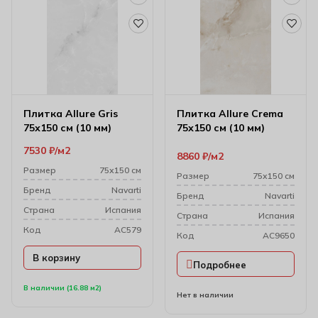
Плитка Allure Gris
Плитка Allure Crema
75х150 см (10 мм)
75х150 см (10 мм)
7530
₽
м2
8860
₽
м2
Размер
75х150 см
Размер
75х150 см
Бренд
Navarti
Бренд
Navarti
Cтрана
Испания
Cтрана
Испания
Код
AC579
Код
AC9650
В корзину
Подробнее
В наличии (16.88 м2)
Нет в наличии