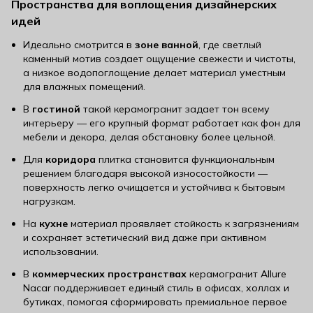
Пространства для воплощения дизайнерских
идей
Идеально смотрится в
зоне ванной
, где светлый
каменный мотив создает ощущение свежести и чистоты,
а низкое водопоглощение делает материал уместным
для влажных помещений.
В
гостиной
такой керамогранит задает тон всему
интерьеру — его крупный формат работает как фон для
мебели и декора, делая обстановку более цельной.
Для
коридора
плитка становится функциональным
решением благодаря высокой износостойкости —
поверхность легко очищается и устойчива к бытовым
нагрузкам.
На
кухне
материал проявляет стойкость к загрязнениям
и сохраняет эстетический вид даже при активном
использовании.
В
коммерческих пространствах
керамогранит Allure
Nacar поддерживает единый стиль в офисах, холлах и
бутиках, помогая сформировать премиальное первое