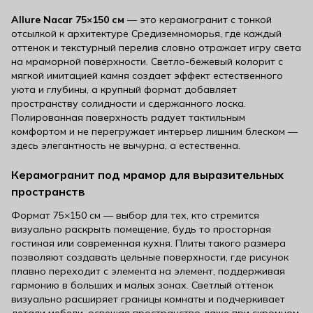
Allure Nacar 75×150 см
— это керамогранит с тонкой
отсылкой к архитектуре Средиземноморья, где каждый
оттенок и текстурный перелив словно отражает игру света
на мраморной поверхности. Светло-бежевый колорит с
мягкой имитацией камня создает эффект естественного
уюта и глубины, а крупный формат добавляет
пространству солидности и сдержанного лоска.
Полированная поверхность радует тактильным
комфортом и не перегружает интерьер лишним блеском —
здесь элегантность не вычурна, а естественна.
Керамогранит под мрамор для выразительных
пространств
Формат 75×150 см — выбор для тех, кто стремится
визуально раскрыть помещение, будь то просторная
гостиная или современная кухня. Плиты такого размера
позволяют создавать цельные поверхности, где рисунок
плавно переходит с элемента на элемент, поддерживая
гармонию в больших и малых зонах. Светлый оттенок
визуально расширяет границы комнаты и подчеркивает
детали мебели, освещая пространство даже при скромном