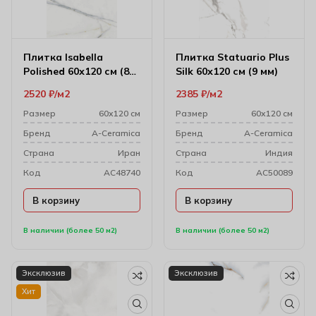
Плитка Isabella
Плитка Statuario Plus
Polished 60х120 см (8
Silk 60х120 см (9 мм)
мм) 176370
2520
₽
м2
2385
₽
м2
Размер
60х120 см
Размер
60х120 см
Бренд
A-Ceramica
Бренд
A-Ceramica
Cтрана
Иран
Cтрана
Индия
Код
AC48740
Код
AC50089
В корзину
В корзину
В наличии (более 50 м2)
В наличии (более 50 м2)
Эксклюзив
Эксклюзив
Хит