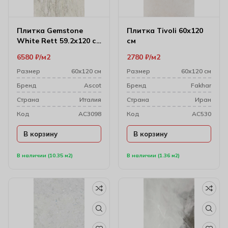
Плитка Gemstone
Плитка Tivoli 60х120
White Rett 59.2х120 см
см
(10 мм)
6580
₽
м2
2780
₽
м2
Размер
60х120 см
Размер
60х120 см
Бренд
Ascot
Бренд
Fakhar
Cтрана
Италия
Cтрана
Иран
Код
AC3098
Код
AC530
В корзину
В корзину
В наличии (10.35 м2)
В наличии (1.36 м2)