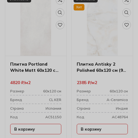
Хит
Плитка Portland
Плитка Antisky 2
White Matt 60х120 см
Polished 60х120 см (9
(9 мм)
мм)
4820
₽
м2
2385
₽
м2
Размер
60х120 см
Размер
60х120 см
Бренд
CL KER
Бренд
A-Ceramica
Cтрана
Испания
Cтрана
Индия
Код
AC51150
Код
AC48764
В корзину
В корзину