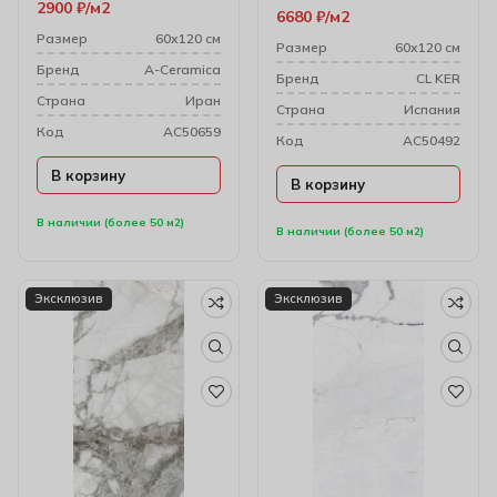
2900
₽
м2
Ac76509
6680
₽
м2
Размер
60х120 см
Размер
60х120 см
Бренд
A-Ceramica
Бренд
CL KER
Cтрана
Иран
Cтрана
Испания
Код
AC50659
Код
AC50492
В корзину
В корзину
В наличии (более 50 м2)
В наличии (более 50 м2)
Эксклюзив
Эксклюзив