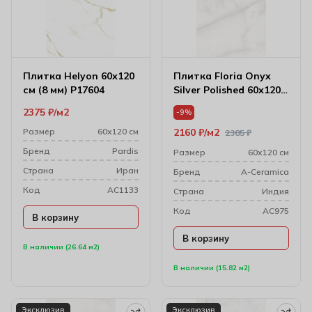
Плитка Helyon 60х120
Плитка Floria Onyx
см (8 мм) P17604
Silver Polished 60х120
см (7 мм)
2375
₽
м2
-9%
Размер
60х120 см
2160
₽
м2
2385
₽
Бренд
Pardis
Размер
60х120 см
Cтрана
Иран
Бренд
A-Ceramica
Код
AC1133
Cтрана
Индия
Код
AC975
В корзину
В корзину
В наличии (26.64 м2)
В наличии (15.82 м2)
Эксклюзив
Эксклюзив