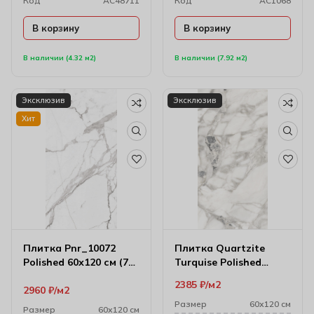
Код
AC48711
Код
AC1068
В корзину
В корзину
В наличии (4.32 м2)
В наличии (7.92 м2)
Эксклюзив
Эксклюзив
Хит
Плитка Pnr_10072
Плитка Quartzite
Polished 60х120 см (7
Turquise Polished
мм)
60х120 см (9 мм)
2385
₽
м2
2960
₽
м2
Размер
60х120 см
Размер
60х120 см