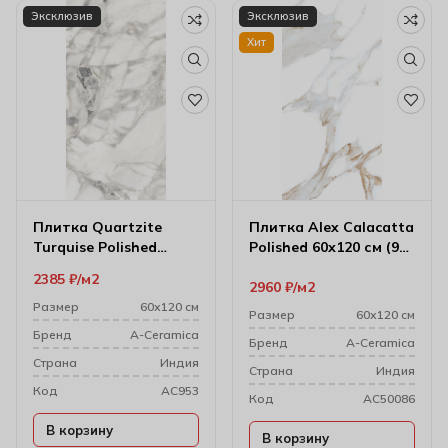
Эксклюзив
Эксклюзив
Хит
Плитка Quartzite
Плитка Alex Calacatta
Turquise Polished
Polished 60х120 см (9
60х120 см (7 мм)
мм)
2385
₽
м2
2960
₽
м2
Размер
60х120 см
Размер
60х120 см
Бренд
A-Ceramica
Бренд
A-Ceramica
Cтрана
Индия
Cтрана
Индия
Код
AC953
Код
AC50086
В корзину
В корзину