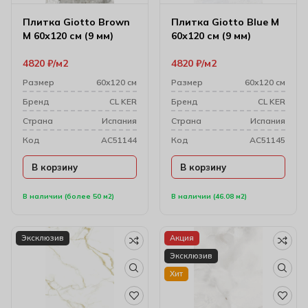
Плитка Giotto Brown
Плитка Giotto Blue M
M 60х120 см (9 мм)
60х120 см (9 мм)
4820
₽
м2
4820
₽
м2
Размер
60х120 см
Размер
60х120 см
Бренд
CL KER
Бренд
CL KER
Cтрана
Испания
Cтрана
Испания
Код
AC51144
Код
AC51145
В корзину
В корзину
В наличии (более 50 м2)
В наличии (46.08 м2)
Эксклюзив
Акция
Эксклюзив
Хит