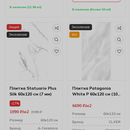
В наличии (12.96 м2)
В наличии (более 50 м2)
Акция
Эксклюзив
Эксклюзив
Хит
Плитка Statuario Plus
Плитка Patagonia
Silk 60х120 см (7 мм)
White P 60х120 см (10
мм)
-17%
6690
₽
м2
1990
₽
м2
2385
₽
Размер
60х120 см
Размер
60х120 см
Бренд
CL KER
Бренд
A-Ceramica
Cтрана
Испания