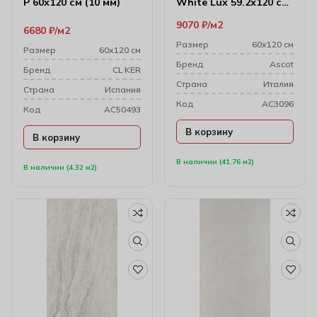
P 60х120 см (10 мм)
White Lux 59.2х120 см
(10 мм)
9070
₽
м2
6680
₽
м2
Размер
60х120 см
Размер
60х120 см
Бренд
Ascot
Бренд
CL KER
Cтрана
Италия
Cтрана
Испания
Код
AC3096
Код
AC50493
В корзину
В корзину
В наличии (41.76 м2)
В наличии (4.32 м2)