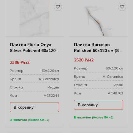
Плитка Floria Onyx
Плитка Barcelon
Silver Polished 60х120
Polished 60х120 см (8
см (9 мм)
мм) 176295
2520
₽
м2
2385
₽
м2
Размер
60х120 см
Размер
60х120 см
Бренд
A-Ceramica
Бренд
A-Ceramica
Cтрана
Иран
Cтрана
Индия
Код
AC48703
Код
AC50244
В корзину
В корзину
В наличии (более 50 м2)
В наличии (более 50 м2)