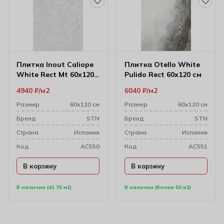
Плитка Inout Caliope
Плитка Otello White
White Rect Mt 60х120
Pulido Rect 60х120 см
см
4940
₽
м2
6040
₽
м2
Размер
60х120 см
Размер
60х120 см
Бренд
STN
Бренд
STN
Cтрана
Испания
Cтрана
Испания
Код
AC550
Код
AC551
В корзину
В корзину
В наличии (41.76 м2)
В наличии (более 50 м2)