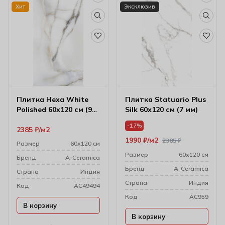
Хит
Эксклюзив
Плитка Hexa White
Плитка Statuario Plus
Polished 60х120 см (9
Silk 60х120 см (7 мм)
мм)
-17%
2385
₽
м2
1990
₽
м2
2385
₽
Размер
60х120 см
Размер
60х120 см
Бренд
A-Ceramica
Бренд
A-Ceramica
Cтрана
Индия
Cтрана
Индия
Код
AC49494
Код
AC959
В корзину
В корзину