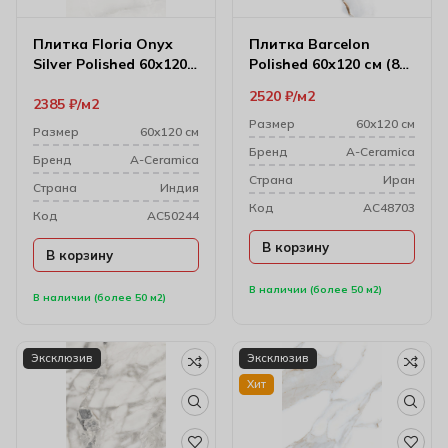
Плитка Floria Onyx
Плитка Barcelon
Silver Polished 60х120
Polished 60х120 см (8
см (9 мм)
мм) 176295
2520
₽
м2
2385
₽
м2
Размер
60х120 см
Размер
60х120 см
Бренд
A-Ceramica
Бренд
A-Ceramica
Cтрана
Иран
Cтрана
Индия
Код
AC48703
Код
AC50244
В корзину
В корзину
В наличии (более 50 м2)
В наличии (более 50 м2)
Эксклюзив
Эксклюзив
Хит