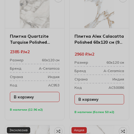
Плитка Quartzite
Плитка Alex Calacatta
Turquise Polished
Polished 60х120 см (9
60х120 см (7 мм)
мм)
2385
₽
м2
2960
₽
м2
Размер
60х120 см
Размер
60х120 см
Бренд
A-Ceramica
Бренд
A-Ceramica
Cтрана
Индия
Cтрана
Индия
Код
AC953
Код
AC50086
В корзину
В корзину
В наличии (12.96 м2)
В наличии (более 50 м2)
Эксклюзив
Акция