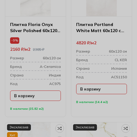
Плитка Floria Onyx
Плитка Portland
Silver Polished 60х120
White Matt 60х120 см
см (7 мм)
(9 мм)
-9%
4820
₽
м2
2160
₽
м2
2385
₽
Размер
60х120 см
Размер
60х120 см
Бренд
CL KER
Бренд
A-Ceramica
Cтрана
Испания
Cтрана
Индия
Код
AC51150
Код
AC975
В корзину
В корзину
В наличии (14.4 м2)
В наличии (15.82 м2)
Эксклюзив
Эксклюзив
Хит