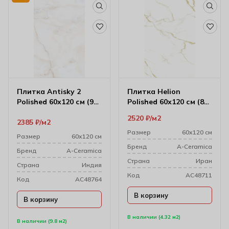
Плитка Antisky 2
Плитка Helion
Polished 60х120 см (9
Polished 60х120 см (8
мм)
мм) 17604
2520
₽
м2
2385
₽
м2
Размер
60х120 см
Размер
60х120 см
Бренд
A-Ceramica
Бренд
A-Ceramica
Cтрана
Иран
Cтрана
Индия
Код
AC48711
Код
AC48764
В корзину
В корзину
В наличии (4.32 м2)
В наличии (9.8 м2)