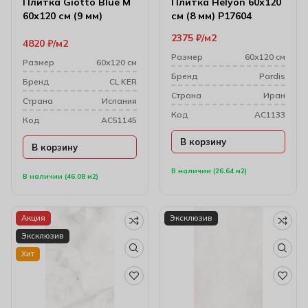
Плитка Giotto Blue M
Плитка Helyon 60х120
60х120 см (9 мм)
см (8 мм) P17604
2375
₽
м2
4820
₽
м2
Размер
60х120 см
Размер
60х120 см
Бренд
Pardis
Бренд
CL KER
Cтрана
Иран
Cтрана
Испания
Код
AC1133
Код
AC51145
В корзину
В корзину
В наличии (26.64 м2)
В наличии (46.08 м2)
Акция
Эксклюзив
Эксклюзив
Хит