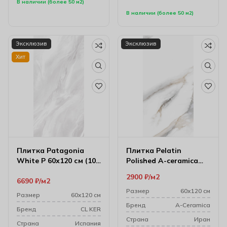
В наличии (более 50 м2)
В наличии (более 50 м2)
Эксклюзив
Эксклюзив
Хит
Плитка Patagonia
Плитка Pelatin
White P 60х120 см (10
Polished A-ceramica
мм)
60х120 см (10 мм)
2900
₽
м2
6690
₽
м2
Ac76509
Размер
60х120 см
Размер
60х120 см
Бренд
A-Ceramica
Бренд
CL KER
Cтрана
Иран
Cтрана
Испания