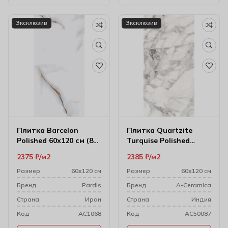
Эксклюзив
Эксклюзив
Плитка Barcelon
Плитка Quartzite
Polished 60х120 см (8
Turquise Polished
мм) P76295
60х120 см (9 мм)
2375
₽
м2
2385
₽
м2
Размер
60х120 см
Размер
60х120 см
Бренд
Pardis
Бренд
A-Ceramica
Cтрана
Иран
Cтрана
Индия
Код
AC1068
Код
AC50087