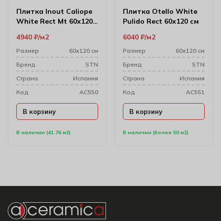
Плитка Inout Caliope
Плитка Otello White
White Rect Mt 60х120
Pulido Rect 60х120 см
см
4940
₽
м2
6040
₽
м2
Размер
60х120 см
Размер
60х120 см
Бренд
STN
Бренд
STN
Cтрана
Испания
Cтрана
Испания
Код
AC550
Код
AC551
В корзину
В корзину
В наличии (41.76 м2)
В наличии (более 50 м2)