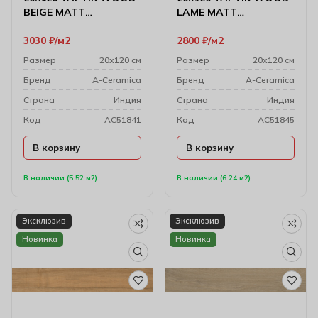
BEIGE MATT
LAME MATT
Керамогранит
Керамогранит
3030
₽
м2
2800
₽
м2
Размер
20х120 см
Размер
20х120 см
Бренд
A-Ceramica
Бренд
A-Ceramica
Cтрана
Индия
Cтрана
Индия
Код
AC51841
Код
AC51845
В корзину
В корзину
В наличии (5.52 м2)
В наличии (6.24 м2)
Эксклюзив
Эксклюзив
Новинка
Новинка