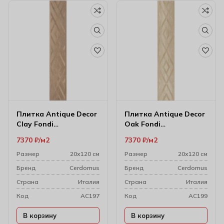
Плитка Antique Decor
Плитка Antique Decor
Clay Fondi
Oak Fondi
Rett.decorati 20х120
Rett.decorati 20х120
7370
₽
м2
7370
₽
м2
см
см
Размер
20х120 см
Размер
20х120 см
Бренд
Cerdomus
Бренд
Cerdomus
Cтрана
Италия
Cтрана
Италия
Код
AC197
Код
AC199
В корзину
В корзину