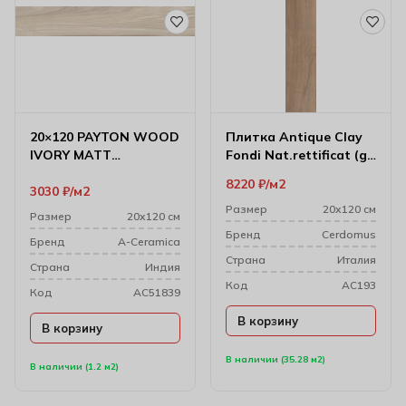
20×120 PAYTON WOOD
Плитка Antique Clay
IVORY MATT
Fondi Nat.rettificat (gl)
Керамогранит
20х120 см
8220
₽
м2
3030
₽
м2
Размер
20х120 см
Размер
20х120 см
Бренд
Cerdomus
Бренд
A-Ceramica
Cтрана
Италия
Cтрана
Индия
Код
AC193
Код
AC51839
В корзину
В корзину
В наличии (35.28 м2)
В наличии (1.2 м2)