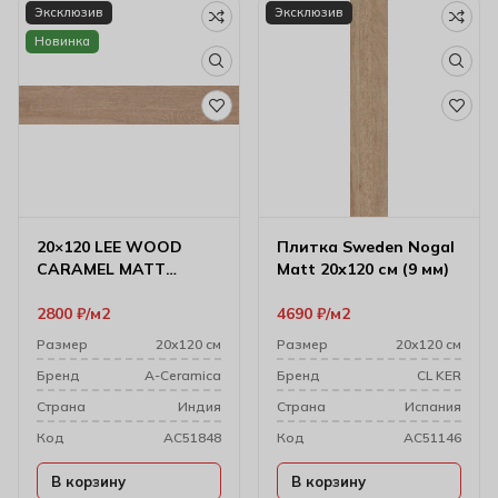
Эксклюзив
Эксклюзив
Новинка
20×120 LEE WOOD
Плитка Sweden Nogal
CARAMEL MATT
Matt 20х120 см (9 мм)
ROCKER
Керамогранит
2800
₽
м2
4690
₽
м2
Размер
20х120 см
Размер
20х120 см
Бренд
A-Ceramica
Бренд
CL KER
Cтрана
Индия
Cтрана
Испания
Код
AC51848
Код
AC51146
В корзину
В корзину