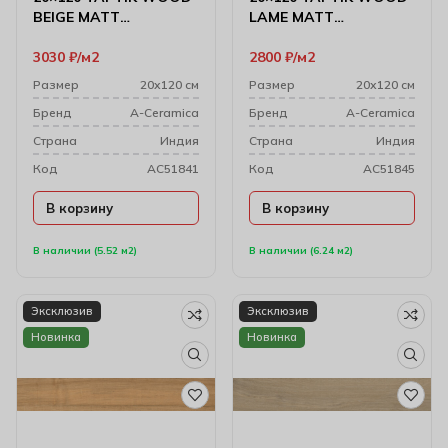
BEIGE MATT
LAME MATT
Керамогранит
Керамогранит
3030
₽
м2
2800
₽
м2
Размер
20х120 см
Размер
20х120 см
Бренд
A-Ceramica
Бренд
A-Ceramica
Cтрана
Индия
Cтрана
Индия
Код
AC51841
Код
AC51845
В корзину
В корзину
В наличии (5.52 м2)
В наличии (6.24 м2)
Эксклюзив
Эксклюзив
Новинка
Новинка