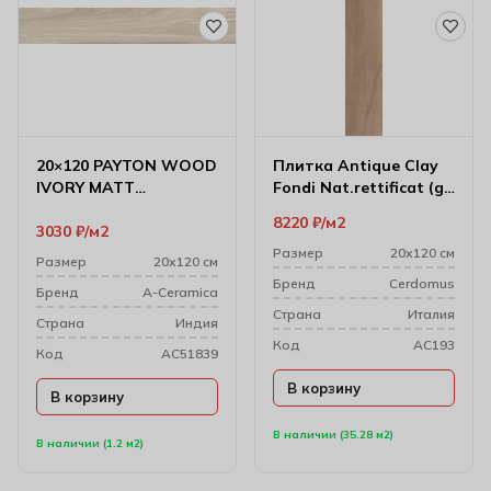
20×120 PAYTON WOOD
Плитка Antique Clay
IVORY MATT
Fondi Nat.rettificat (gl)
Керамогранит
20х120 см
8220
₽
м2
3030
₽
м2
Размер
20х120 см
Размер
20х120 см
Бренд
Cerdomus
Бренд
A-Ceramica
Cтрана
Италия
Cтрана
Индия
Код
AC193
Код
AC51839
В корзину
В корзину
В наличии (35.28 м2)
В наличии (1.2 м2)