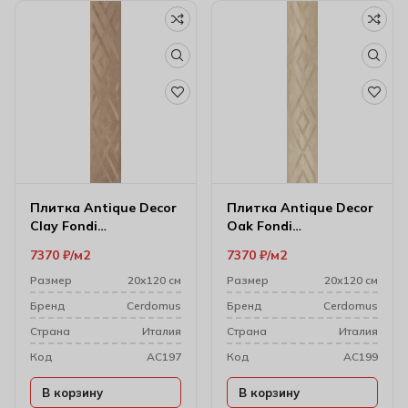
Плитка Antique Decor
Плитка Antique Decor
Clay Fondi
Oak Fondi
Rett.decorati 20х120
Rett.decorati 20х120
7370
₽
м2
7370
₽
м2
см
см
Размер
20х120 см
Размер
20х120 см
Бренд
Cerdomus
Бренд
Cerdomus
Cтрана
Италия
Cтрана
Италия
Код
AC197
Код
AC199
В корзину
В корзину