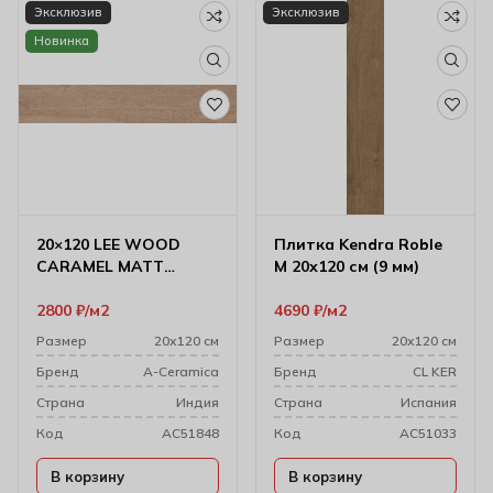
Эксклюзив
Эксклюзив
Новинка
20×120 LEE WOOD
Плитка Kendra Roble
CARAMEL MATT
M 20х120 см (9 мм)
ROCKER
Керамогранит
2800
₽
м2
4690
₽
м2
Размер
20х120 см
Размер
20х120 см
Бренд
A-Ceramica
Бренд
CL KER
Cтрана
Индия
Cтрана
Испания
Код
AC51848
Код
AC51033
В корзину
В корзину