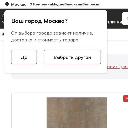
Москва
О Компании
Медиа
Вакансии
Вопросы
Производитель
Ваш город Москва?
керамогранита и плитки
От выбора города зависит наличие,
Керамическая Плитка
Керамогранит
Бренды
доставка и стоимость товара.
Да
Выбрать другой
Главная
Керамогранит
Керамогранит дл
А