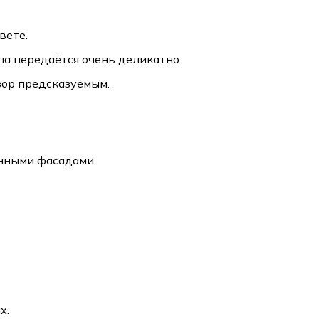
вете.
а передаётся очень деликатно.
ор предсказуемым.
онными фасадами.
х.