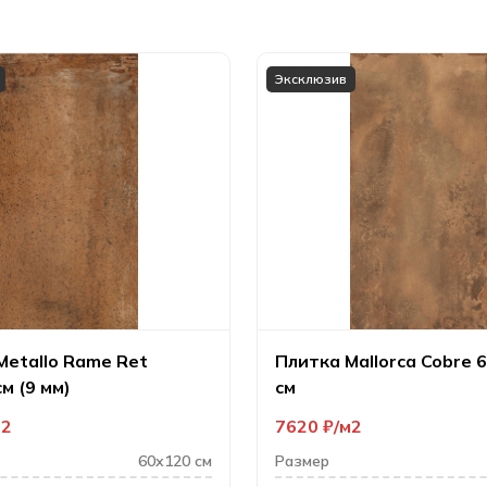
Эксклюзив
Metallo Rame Ret
Плитка Mallorca Cobre 
м (9 мм)
см
м2
7620
₽
м2
60х120 см
Размер