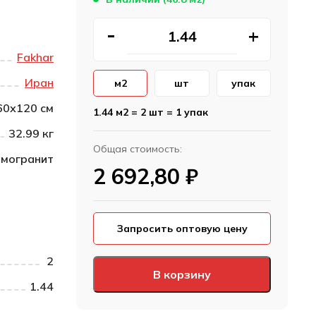
Fakhar
Иран
м2
шт
упак
60х120 см
1.44 м2 = 2 шт = 1 упак
32.99 кг
Общая стоимость:
могранит
2 692,80
₽
Запросить оптовую цену
2
В корзину
1.44