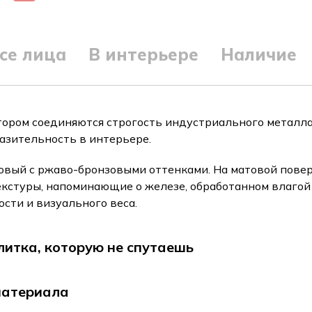
се лица
В интерьере
Наличие
тором соединяются строгость индустриального металла
разительность в интерьере.
вый с ржаво-бронзовыми оттенками. На матовой повер
екстуры, напоминающие о железе, обработанном влагой 
сти и визуального веса.
литка, которую не спутаешь
материала