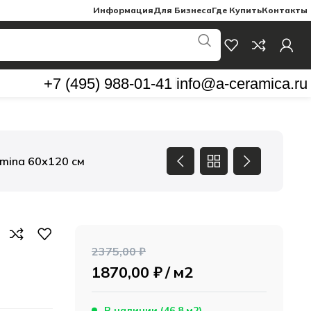
Информация
Для Бизнеса
Где Купить
Контакты
+7 (495) 988-01-41
info@a-ceramica.ru
mina 60х120 см
2375,00
₽
1870,00
₽
м2
В наличии (46.8 м2)