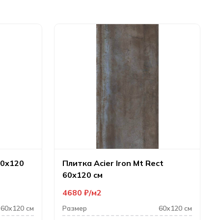
60х120
Плитка Acier Iron Mt Rect
60х120 см
4680
₽
м2
60х120 см
Размер
60х120 см