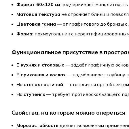
Формат 60×120 см
подчеркивает монолитность 
Матовая текстура
не отражает блики и позволя
Цветовая гамма
— от графитового до бронзы с
Форма:
прямоугольник с неректифицированными
Функциональное присутствие в простра
В
кухнях и столовых
— задаёт графичную основу
В
прихожих и холлах
— подчёркивает глубину пр
На
стенах гостиной
— становится арт-объектом
На
ступенях
— требует противоскользящего под
Свойства, на которые можно опереться
Морозостойкость
делает возможным применени