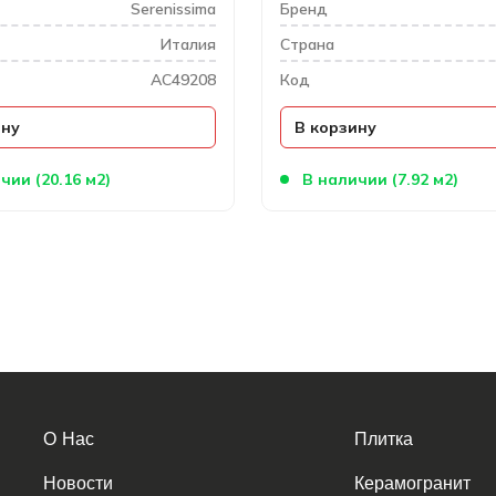
Serenissima
Бренд
Италия
Cтрана
AC49208
Код
ину
В корзину
чии (20.16 м2)
В наличии (7.92 м2)
О Нас
Плитка
Новости
Керамогранит