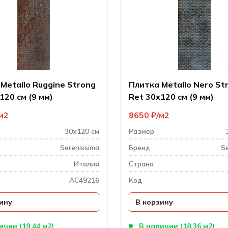
Metallo Ruggine Strong
Плитка Metallo Nero St
120 см (9 мм)
Ret 30х120 см (9 мм)
м2
8650
₽
м2
30х120 см
Размер
Serenissima
Бренд
Se
Италия
Cтрана
AC49216
Код
ину
В корзину
ичии (19.44 м2)
В наличии (18.36 м2)