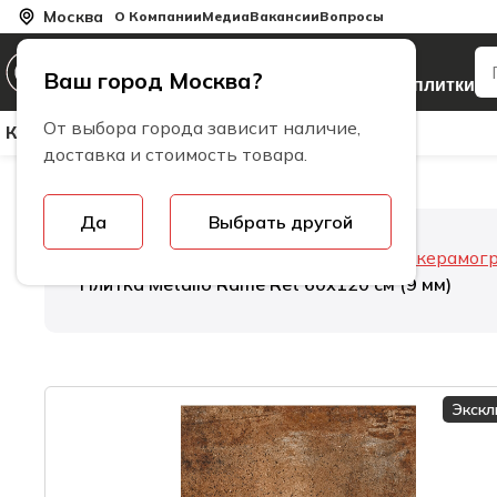
Москва
О Компании
Медиа
Вакансии
Вопросы
Производитель
Ваш город Москва?
керамогранита и плитки
От выбора города зависит наличие,
Керамическая Плитка
Керамогранит
Бренды
доставка и стоимость товара.
Да
Выбрать другой
Главная
Керамогранит
Толщина керамог
Плитка Metallo Rame Ret 60х120 см (9 мм)
Экск