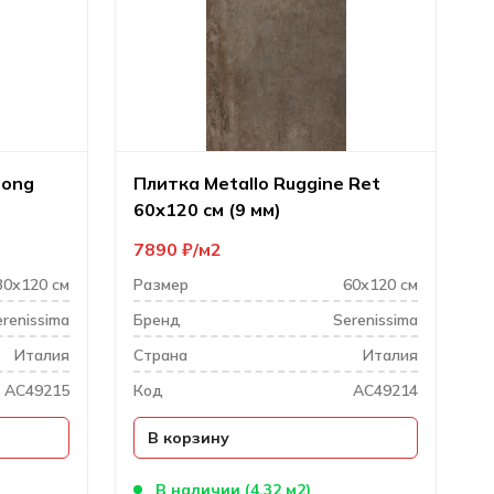
rong
Плитка Metallo Ruggine Ret
60х120 см (9 мм)
7890
₽
м2
30х120 см
Размер
60х120 см
renissima
Бренд
Serenissima
Италия
Cтрана
Италия
AC49215
Код
AC49214
В корзину
В наличии (4.32 м2)