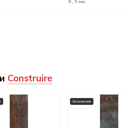
9
5 мм
,
ии
Construire
в
Эксклюзив