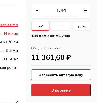
erenissima
м2
шт
упак
Италия
1.44 м2 = 2 шт = 1 упак
60х120 см
Общая стоимость:
9,5 мм
11 361,60
₽
31.68 кг
могранит
Запросить оптовую цену
В корзину
2