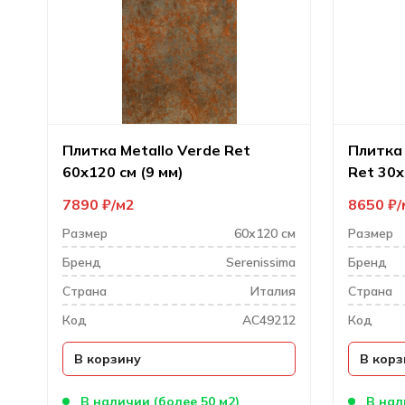
Плитка Metallo Verde Ret
Плитка 
60х120 см (9 мм)
Ret 30х
7890
₽
м2
8650
₽
Размер
60х120 см
Размер
Бренд
Serenissima
Бренд
Cтрана
Италия
Cтрана
Код
AC49212
Код
В корзину
В корз
В наличии (более 50 м2)
В нал