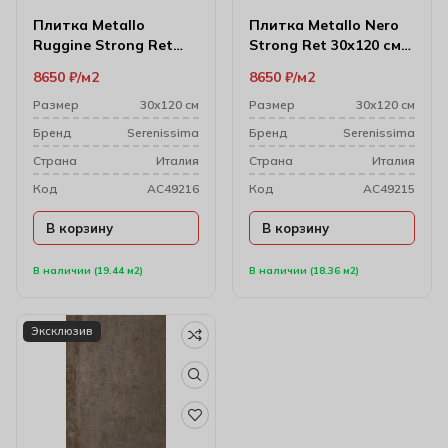
Плитка Metallo
Плитка Metallo Nero
Ruggine Strong Ret
Strong Ret 30х120 см
30х120 см (9 мм)
(9 мм)
8650
₽
м2
8650
₽
м2
Размер
30х120 см
Размер
30х120 см
Бренд
Serenissima
Бренд
Serenissima
Cтрана
Италия
Cтрана
Италия
Код
AC49216
Код
AC49215
В корзину
В корзину
В наличии (19.44 м2)
В наличии (18.36 м2)
Эксклюзив