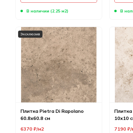
В наличии (2.25 м2)
В нал
Эксклюзив
Плитка Pietra Di Rapolano
Плитка 
60.8х60.8 см
10х10 с
6370
₽
м2
7190
₽