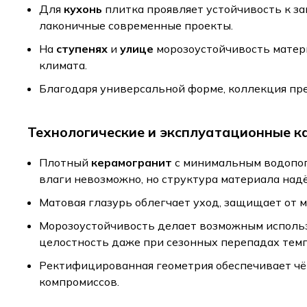
Для
кухонь
плитка проявляет устойчивость к за
лаконичные современные проекты.
На
ступенях
и
улице
морозоустойчивость матери
климата.
Благодаря универсальной форме, коллекция пр
Технологические и эксплуатационные к
Плотный
керамогранит
с минимальным водопог
влаги невозможно, но структура материала на
Матовая глазурь облегчает уход, защищает от 
Морозоустойчивость делает возможным использо
целостность даже при сезонных перепадах тем
Ректифицированная геометрия обеспечивает чё
компромиссов.