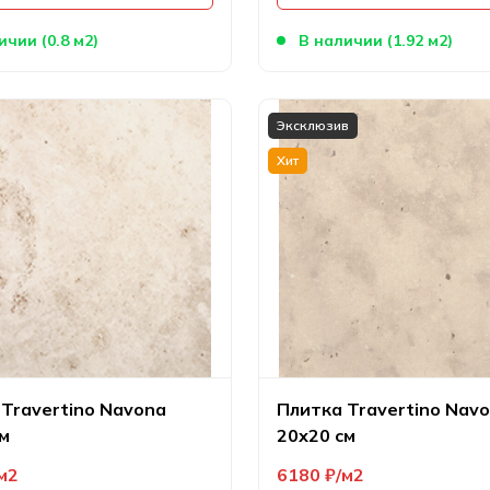
ичии (0.8 м2)
В наличии (1.92 м2)
Эксклюзив
Хит
Travertino Navona
Плитка Travertino Nav
м
20х20 см
м2
6180
₽
м2