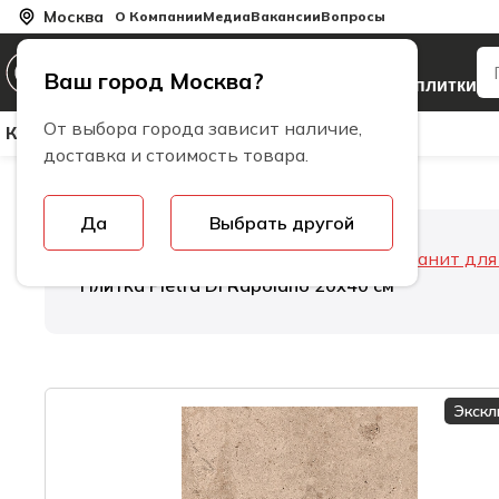
Москва
О Компании
Медиа
Вакансии
Вопросы
Производитель
Ваш город Москва?
керамогранита и плитки
От выбора города зависит наличие,
Керамическая Плитка
Керамогранит
Бренды
доставка и стоимость товара.
Да
Выбрать другой
Главная
Керамогранит
Керамогранит дл
Плитка Pietra Di Rapolano 20х40 см
Экск