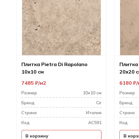
Плитка Pietra Di Rapolano
Плитка 
10х10 см
20х20 с
7485
₽
м2
6180
₽
Размер
10х10 см
Размер
Бренд
Cir
Бренд
Cтрана
Италия
Cтрана
Код
AC591
Код
В корзину
В корз