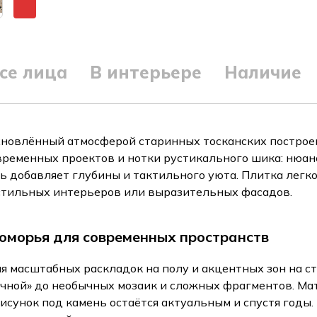
се лица
В интерьере
Наличие
новлённый атмосферой старинных тосканских построек
временных проектов и нотки рустикального шика: нюа
ть добавляет глубины и тактильного уюта. Плитка легко
 стильных интерьеров или выразительных фасадов.
оморья для современных пространств
я масштабных раскладок на полу и акцентных зон на с
ичной» до необычных мозаик и сложных фрагментов. Ма
сунок под камень остаётся актуальным и спустя годы. 