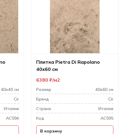
ano
Плитка Pietra Di Rapolano
40х60 см
6380
₽
м2
40х40 см
Размер
40х60 см
Cir
Бренд
Cir
Италия
Cтрана
Италия
AC594
Код
AC595
В корзину