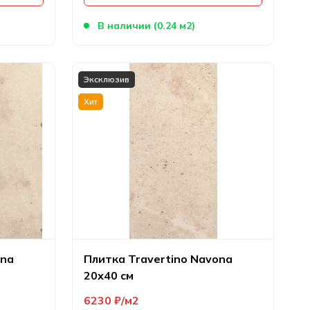
В наличии (0.24 м2)
Эксклюзив
Хит
ona
Плитка Travertino Navona
20х40 см
6230
₽
м2