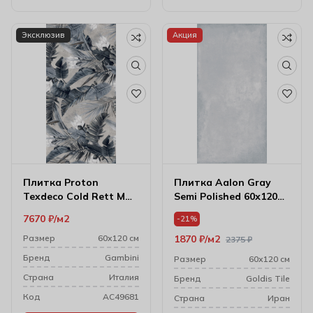
Эксклюзив
Акция
Плитка Proton
Плитка Aalon Gray
Texdeco Cold Rett M
Semi Polished 60х120
60х120 см (9 мм)
см
7670
₽
м2
-21%
Размер
60х120 см
1870
₽
м2
2375
₽
Бренд
Gambini
Размер
60х120 см
Cтрана
Италия
Бренд
Goldis Tile
Код
AC49681
Cтрана
Иран