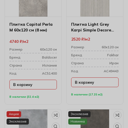
Плитка Capital Perla
Плитка Light Grey
M 60х120 см (8 мм)
Karpi Simple Decore
59.6х120 см (10 мм)
2520
₽
м2
4740
₽
м2
61w1216a
Размер
60х120 см
Размер
60х120 см
Бренд
Fakhar
Бренд
Baldocer
Cтрана
Иран
Cтрана
Испания
Код
AC49443
Код
AC51400
В корзину
В корзину
В наличии (17.15 м2)
В наличии (32.4 м2)
Акция
Эксклюзив
Эксклюзив
Новинка