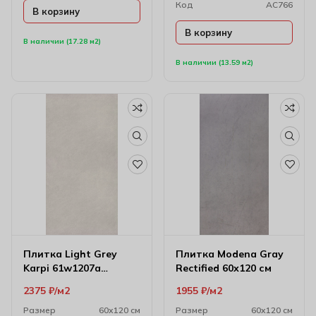
Код
AC766
В корзину
В корзину
В наличии (17.28 м2)
В наличии (13.59 м2)
Плитка Light Grey
Плитка Modena Gray
Karpi 61w1207a
Rectified 60х120 см
59.6х120 см (10 мм)
2375
₽
м2
1955
₽
м2
Размер
60х120 см
Размер
60х120 см