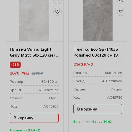
Плитка Varna Light
Плитка Eco Sp-14035
Gray Matt 60х120 см (8
Polished 60х120 см (9
мм) 174400
мм)
2160
₽
м2
-21%
1870
₽
м2
Размер
60х120 см
2375
₽
Бренд
A-Ceramica
Размер
60х120 см
Cтрана
Индия
Бренд
A-Ceramica
Код
AC49780
Cтрана
Иран
Код
AC48935
В корзину
В корзину
В наличии (более 50 м2)
В наличии (21.6 м2)