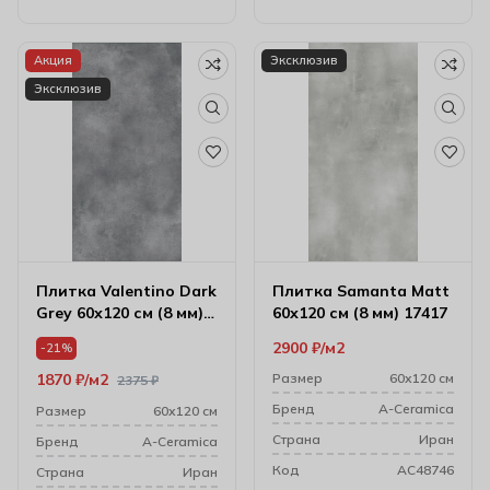
Акция
Эксклюзив
Эксклюзив
Плитка Valentino Dark
Плитка Samanta Matt
Grey 60х120 см (8 мм)
60х120 см (8 мм) 17417
174398
2900
₽
м2
-21%
1870
₽
м2
Размер
60х120 см
2375
₽
Бренд
A-Ceramica
Размер
60х120 см
Cтрана
Иран
Бренд
A-Ceramica
Код
AC48746
Cтрана
Иран