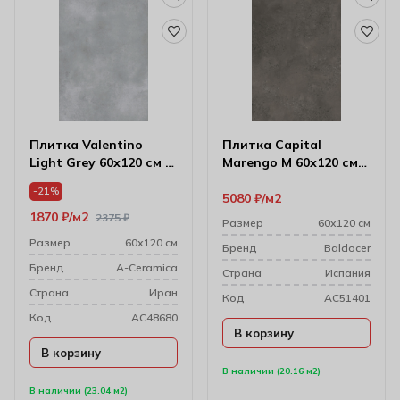
Плитка Valentino
Плитка Capital
Light Grey 60х120 см (8
Marengo M 60х120 см
мм) 174397
(8 мм)
-21%
5080
₽
м2
1870
₽
м2
2375
₽
Размер
60х120 см
Размер
60х120 см
Бренд
Baldocer
Бренд
A-Ceramica
Cтрана
Испания
Cтрана
Иран
Код
AC51401
Код
AC48680
В корзину
В корзину
В наличии (20.16 м2)
В наличии (23.04 м2)