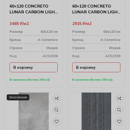
60×120 CONCRETO
60×120 CONCRETO
LUNAR CARBON LIGHT
LUNAR CARBON LIGHT
CARVING
MATT
3465
₽
м2
2915
₽
м2
Размер
60х120 см
Размер
60х120 см
Бренд
A-Ceramica
Бренд
A-Ceramica
Cтрана
Индия
Cтрана
Индия
Код
AC52336
Код
AC52339
В корзину
В корзину
В наличии (более 200 м2)
В наличии (более 200 м2)
Эксклюзив