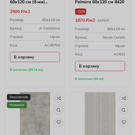
60х120 см (8 мм)
Palmira 60х120 см 8420
174350
2900
₽
м2
-21%
Размер
60х120 см
1870
₽
м2
2375
₽
Бренд
A-Ceramica
Размер
60х120 см
Cтрана
Иран
Бренд
Novin Ceram
Код
AC48750
Cтрана
Иран
Код
AC833
В корзину
В корзину
В наличии (38.16 м2)
В наличии (36 м2)
Эксклюзив
Новинка