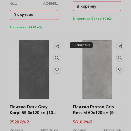
Код
AC48681
В корзину
В корзину
В наличии (более 50 м2)
В наличии (14.82 м2)
Эксклюзив
Плитка Dark Grey
Плитка Proton Gris
Karpi 59.6х120 см (10
Rett M 60х120 см (9
мм) 61w1204a
мм)
2520
₽
м2
5810
₽
м2
Размер
60х120 см
Размер
60х120 см