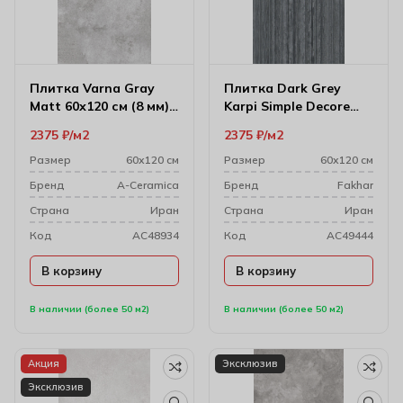
Плитка Varna Gray
Плитка Dark Grey
Matt 60х120 см (8 мм)
Karpi Simple Decore
174399
59.6х120 см (10 мм)
2375
₽
м2
2375
₽
м2
61w1212a
Размер
60х120 см
Размер
60х120 см
Бренд
A-Ceramica
Бренд
Fakhar
Cтрана
Иран
Cтрана
Иран
Код
AC48934
Код
AC49444
В корзину
В корзину
В наличии (более 50 м2)
В наличии (более 50 м2)
Акция
Эксклюзив
Эксклюзив